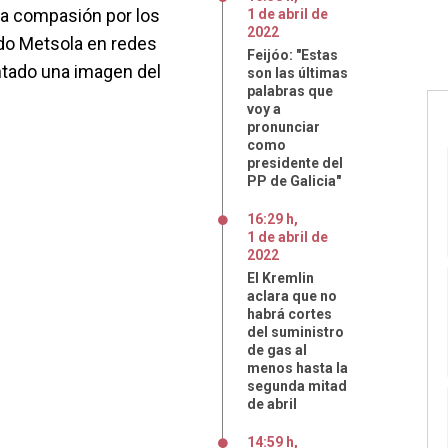
la compasión por los
1
de
abril
de
2022
ado Metsola en redes
Feijóo: "Estas
ntado una imagen del
son las últimas
palabras que
voy a
pronunciar
como
presidente del
PP de Galicia"
16:29 h
,
1
de
abril
de
2022
El Kremlin
aclara que no
habrá cortes
del suministro
de gas al
menos hasta la
segunda mitad
de abril
14:59 h
,