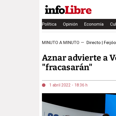
Política
Opinión
Economía
Cu
MINUTO A MINUTO
—
Directo | Feijó
Aznar advierte a V
"fracasarán"
1 abril 2022 - 18:36 h