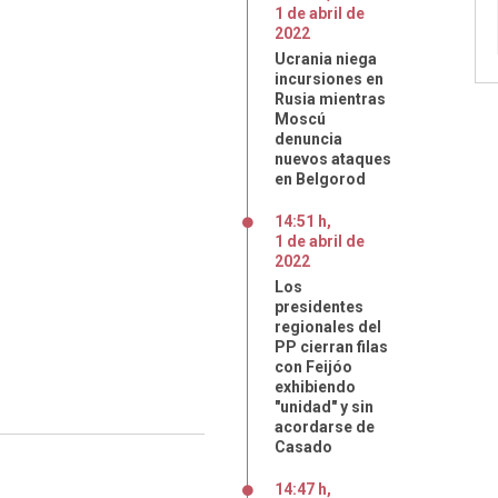
1
de
abril
de
2022
Ucrania niega
incursiones en
Rusia mientras
Moscú
denuncia
nuevos ataques
en Belgorod
14:51 h
,
1
de
abril
de
2022
Los
presidentes
regionales del
PP cierran filas
con Feijóo
exhibiendo
"unidad" y sin
acordarse de
Casado
14:47 h
,