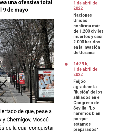
nea una ofensiva total
1
de
abril
de
2022
el 9 de mayo
Naciones
Unidas
confirma más
de 1.200 civiles
muertos y casi
2.000 heridos
en la invasión
de Ucrania
14:39 h
,
1
de
abril
de
2022
Feijóo
agradece la
"ilusión" de los
afiliados en el
Congreso de
Sevilla: "Lo
lertado de que, pese a
haremos bien
ev y Chernígov, Moscú
porque
estamos
s de la cual conquistar
preparados"