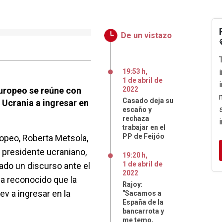
De un vistazo
19:53 h
,
1
de
abril
de
uropeo se reúne con
2022
Casado deja su
 Ucrania a ingresar en
escaño y
rechaza
trabajar en el
PP de Feijóo
opeo, Roberta Metsola,
l presidente ucraniano,
19:20 h
,
1
de
abril
de
ado un discurso ante el
2022
a reconocido que la
Rajoy:
ev a ingresar en la
"Sacamos a
España de la
bancarrota y
me temo,