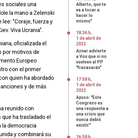
es sociales una
Alberto, que te
va a tocar a
dole la mano a Zelenski
hacer lo
 lee: "Coraje, fuerza y
mismo"
ev. Viva Ucrania".
18:36 h
,
1
de
abril
de
iana, oficializada el
2022
Aznar advierte
es por motivos de
a Vox que si no
lamento Europeo
vuelven al PP
"fracasarán"
ro con el primer
, con quien ha abordado
17:58 h
,
1
de
abril
de
sanciones y de más
2022
Ayuso: "Este
Congreso es
 ha reunido con
una respuesta a
una crisis que
os que ha trasladado el
nunca debió
n la democracia
existir"
unida y combinará su
16:58 h
,