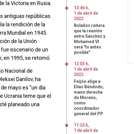
e la Victoria en Rusia.
13:46 h
,
1
de
abril
de
as antiguas repúblicas
2022
a la rendición de la
Bolaños reitera
que la reunión
rra Mundial en 1945.
entre Sánchez y
ción de la Unión
Mohamed VI
será "lo antes
ú fue escenario de un
posible"
e, en 1995, se retomó.
12:03 h
,
1
de
abril
de
jo Nacional de
2022
leksei Danilov, ha
Feijóo elige a
 de mayo es "un día
Elías Bendodo,
mano derecha
de Ucrania teme que el
de Moreno,
como
esté planeado una
coordinador
general del PP
11:22 h
,
1
de
abril
de