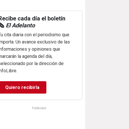
Recibe cada día el boletín
🗞️
El Adelanto
Tu cita diaria con el periodismo que
importa. Un avance exclusivo de las
informaciones y opiniones que
marcarán la agenda del día,
seleccionado por la dirección de
infoLibre.
Quiero recibirla
Publicidad