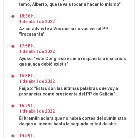
temo, Alberto, que te va a tocar a hacer lo mismo"
18:36 h
,
1
de
abril
de
2022
Aznar advierte a Vox que si no vuelven al PP
"fracasarán"
17:58 h
,
1
de
abril
de
2022
Ayuso: "Este Congreso es una respuesta a una crisis
que nunca debió existir"
16:58 h
,
1
de
abril
de
2022
Feijóo: "Estas son las últimas palabras que voy a
pronunciar como presidente del PP de Galicia"
16:29 h
,
1
de
abril
de
2022
El Kremlin aclara que no habrá cortes del suministro
de gas al menos hasta la segunda mitad de abril
14:59 h
,