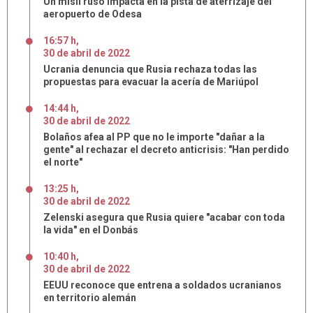
Un misil ruso impacta en la pista de aterrizaje del
aeropuerto de Odesa
16:57 h
,
30
de
abril
de
2022
Ucrania denuncia que Rusia rechaza todas las
propuestas para evacuar la acería de Mariúpol
14:44 h
,
30
de
abril
de
2022
Bolaños afea al PP que no le importe "dañar a la
gente" al rechazar el decreto anticrisis: "Han perdido
el norte"
13:25 h
,
30
de
abril
de
2022
Zelenski asegura que Rusia quiere "acabar con toda
la vida" en el Donbás
10:40 h
,
30
de
abril
de
2022
EEUU reconoce que entrena a soldados ucranianos
en territorio alemán