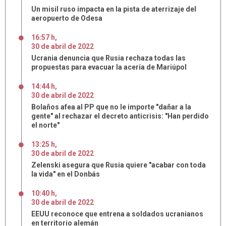
Un misil ruso impacta en la pista de aterrizaje del
aeropuerto de Odesa
16:57 h
,
30
de
abril
de
2022
Ucrania denuncia que Rusia rechaza todas las
propuestas para evacuar la acería de Mariúpol
14:44 h
,
30
de
abril
de
2022
Bolaños afea al PP que no le importe "dañar a la
gente" al rechazar el decreto anticrisis: "Han perdido
el norte"
13:25 h
,
30
de
abril
de
2022
Zelenski asegura que Rusia quiere "acabar con toda
la vida" en el Donbás
10:40 h
,
30
de
abril
de
2022
EEUU reconoce que entrena a soldados ucranianos
en territorio alemán