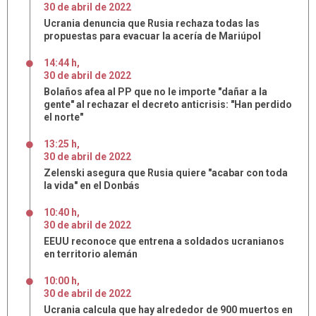
30
de
abril
de
2022
Ucrania denuncia que Rusia rechaza todas las
propuestas para evacuar la acería de Mariúpol
14:44 h
,
30
de
abril
de
2022
Bolaños afea al PP que no le importe "dañar a la
gente" al rechazar el decreto anticrisis: "Han perdido
el norte"
13:25 h
,
30
de
abril
de
2022
Zelenski asegura que Rusia quiere "acabar con toda
la vida" en el Donbás
10:40 h
,
30
de
abril
de
2022
EEUU reconoce que entrena a soldados ucranianos
en territorio alemán
10:00 h
,
30
de
abril
de
2022
Ucrania calcula que hay alrededor de 900 muertos en