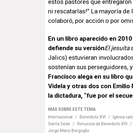
estos pastores que entregaron
ni rescatarlas!” La mayoría de 
colaboró, por acción o por omis
En un libro aparecido en 2010 y
defiende su versión
El jesuita
a
Jalics) estuvieran involucrado
sostenían sus perseguidores, y
Francisco alega en su libro q
Videla y otras dos con Emilio
la dictadura, “fue por el secue
MÁS SOBRE ESTE TEMA
Internacional
/
Benedicto XVI
/
Iglesia cat
Santa Sede
/
Renuncia de Benedicto XVI
Jorge Mario Bergoglio