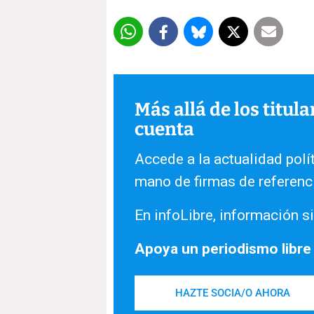
Más allá de los titul
cuenta
Accede a la actualidad polít
mano de firmas de referenc
En infoLibre, información si
Apoya un periodismo libre
HAZTE SOCIA/O AHORA