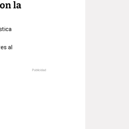
on la
stica
es al
Publicidad