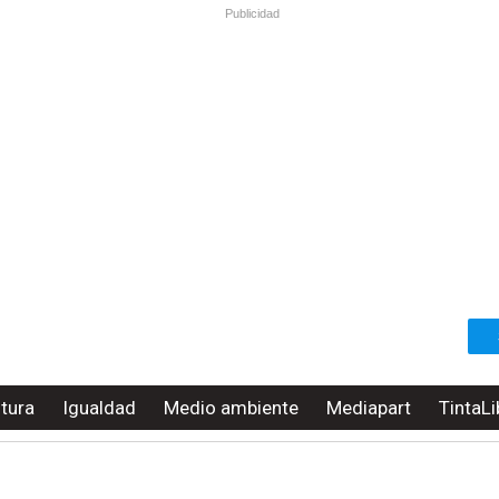
Publicidad
ltura
Igualdad
Medio ambiente
Mediapart
TintaLi