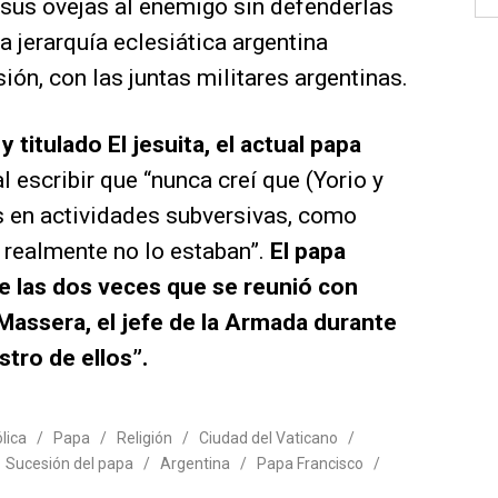
 sus ovejas al enemigo sin defenderlas
la jerarquía eclesiática argentina
ión, con las juntas militares argentinas.
 titulado El jesuita, el actual papa
l escribir que “nunca creí que (Yorio y
s en actividades subversivas, como
 realmente no lo estaban”.
El papa
ue las dos veces que se reunió con
 Massera, el jefe de la Armada durante
stro de ellos”.
ólica
/
Papa
/
Religión
/
Ciudad del Vaticano
/
/
Sucesión del papa
/
Argentina
/
Papa Francisco
/