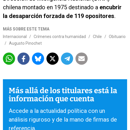
chilena montado en 1975 destinado a
encubrir
la desaparción forzada de 119 opositores
.
MÁS SOBRE ESTE TEMA
Internacional
/
Crímenes contra humanidad
/
Chile
/
Obituario
/
Augusto Pinochet
Más allá de los titulares está la
información que cuenta
Accede a la actualidad política con un
análisis riguroso y de la mano de firmas de
referencia.