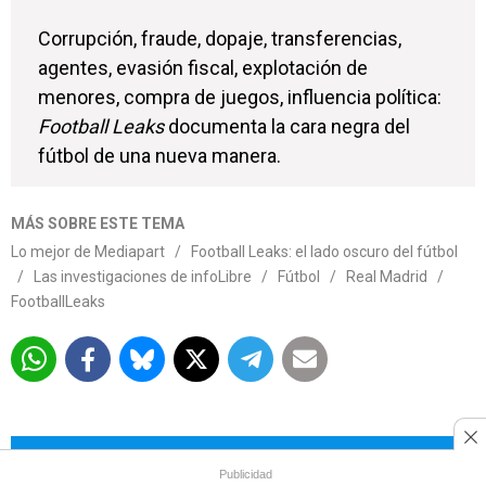
Corrupción, fraude, dopaje, transferencias,
agentes, evasión fiscal, explotación de
menores, compra de juegos, influencia política:
Football Leaks
documenta la cara negra del
fútbol de una nueva manera.
MÁS SOBRE ESTE TEMA
Lo mejor de Mediapart
/
Football Leaks: el lado oscuro del fútbol
/
Las investigaciones de infoLibre
/
Fútbol
/
Real Madrid
/
FootballLeaks
Más allá de los titulares está la
Publicidad