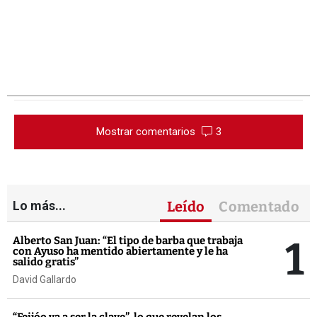
Mostrar comentarios
3
Lo más...
Leído
Comentado
1
Alberto San Juan: “El tipo de barba que trabaja
con Ayuso ha mentido abiertamente y le ha
salido gratis”
David Gallardo
“Feijóo va a ser la clave”, lo que revelan los