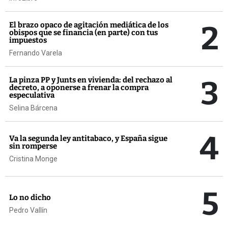
2
El brazo opaco de agitación mediática de los
obispos que se financia (en parte) con tus
impuestos
Fernando Varela
3
La pinza PP y Junts en vivienda: del rechazo al
decreto, a oponerse a frenar la compra
especulativa
Selina Bárcena
4
Va la segunda ley antitabaco, y España sigue
sin romperse
Cristina Monge
5
Lo no dicho
Pedro Vallín