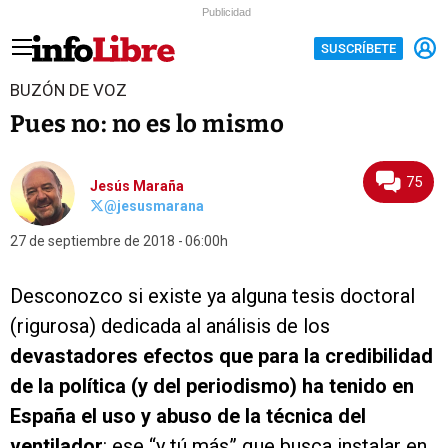
Publicidad
SUSCRÍBETE
BUZÓN DE VOZ
Pues no: no es lo mismo
75
Jesús Maraña
@jesusmarana
27 de septiembre de 2018
06:00h
Desconozco si existe ya alguna tesis doctoral
(rigurosa) dedicada al análisis de los
devastadores efectos que para la credibilidad
de la política (y del periodismo) ha tenido en
España el uso y abuso de la técnica del
ventilador
: ese “y tú más” que busca instalar en