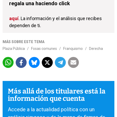
regala una haciendo click
aquí
. La información y el análisis que recibes
dependen de ti.
MÁS SOBRE ESTE TEMA
Plaza Pública
/
Fosas comunes
/
Franquismo
/
Derecha
Más allá de los titulares está la
información que cuenta
Accede a la actualidad política con un