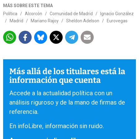
MÁS SOBRE ESTE TEMA
Política
/
Alcorcón
/
Comunidad de Madrid
/
Ignacio González
/
Madrid
/
Mariano Rajoy
/
Sheldon Adelson
/
Eurovegas
Más allá de los titulares está la
información que cuenta
Accede a la actualidad política con un
análisis riguroso y de la mano de firmas de
referencia.
En infoLibre, información sin ruido.