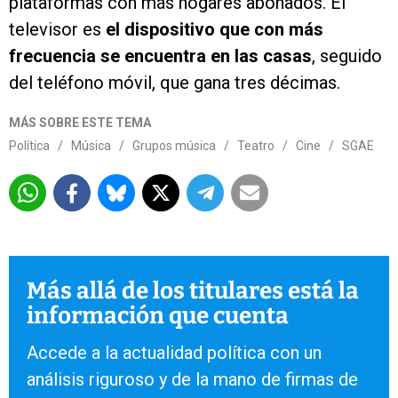
plataformas con más hogares abonados. El
televisor es
el dispositivo que con más
frecuencia se encuentra en las casas
, seguido
del teléfono móvil, que gana tres décimas.
MÁS SOBRE ESTE TEMA
Política
/
Música
/
Grupos música
/
Teatro
/
Cine
/
SGAE
Más allá de los titulares está la
información que cuenta
Accede a la actualidad política con un
análisis riguroso y de la mano de firmas de