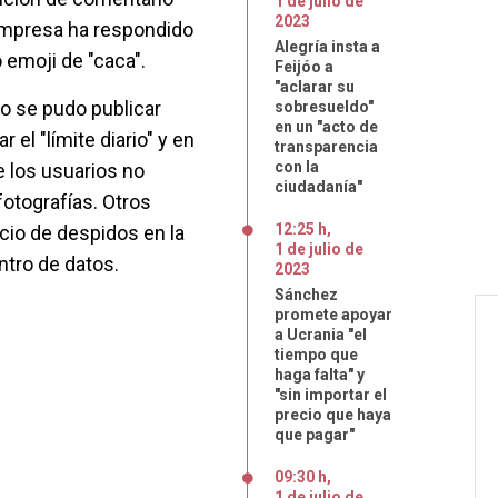
1
de
julio
de
2023
 empresa ha respondido
Alegría insta a
emoji de "caca".
Feijóo a
"aclarar su
no se pudo publicar
sobresueldo"
en un "acto de
 el "límite diario" y en
transparencia
con la
e los usuarios no
ciudadanía"
fotografías. Otros
12:25 h
,
cio de despidos en la
1
de
julio
de
ntro de datos.
2023
Sánchez
promete apoyar
a Ucrania "el
tiempo que
haga falta" y
"sin importar el
precio que haya
que pagar"
09:30 h
,
1
de
julio
de