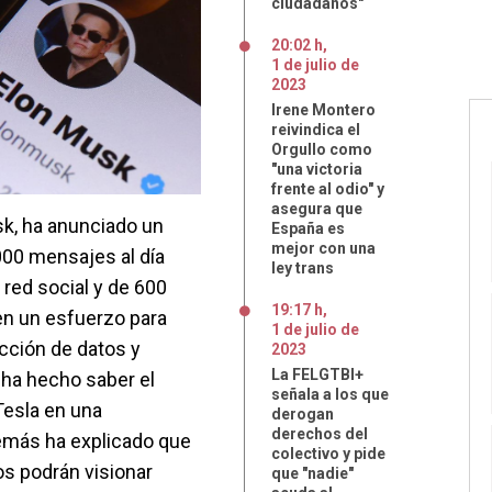
ciudadanos"
20:02 h
,
1
de
julio
de
2023
Irene Montero
reivindica el
Orgullo como
"una victoria
frente al odio" y
asegura que
usk, ha anunciado un
España es
mejor con una
.000 mensajes al día
ley trans
 red social y de 600
19:17 h
,
 en un esfuerzo para
1
de
julio
de
acción de datos y
2023
La FELGTBI+
 ha hecho saber el
señala a los que
Tesla en una
derogan
derechos del
demás ha explicado que
colectivo y pide
os podrán visionar
que "nadie"