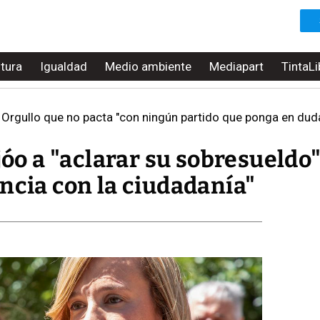
ltura
Igualdad
Medio ambiente
Mediapart
TintaLi
l Orgullo que no pacta "con ningún partido que ponga en du
ijóo a "aclarar su sobresueldo
ncia con la ciudadanía"