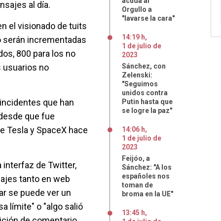
acuda al
sajes al día.
Orgullo a
"lavarse la cara"
n el visionado de tuits
14:19 h
,
to serán incrementadas
1
de
julio
de
dos, 800 para los no
2023
s usuarios no
Sánchez, con
Zelenski:
"Seguimos
unidos contra
 incidentes que han
Putin hasta que
se logre la paz"
 desde que fue
de Tesla y SpaceX hace
14:06 h
,
1
de
julio
de
2023
Feijóo, a
interfaz de Twitter,
Sánchez: "A los
españoles nos
sajes tanto en web
toman de
gar se puede ver un
broma en la UE"
a límite" o "algo salió
13:45 h
,
etición de comentario