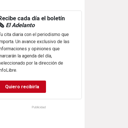
Recibe cada día el boletín
🗞️
El Adelanto
Tu cita diaria con el periodismo que
importa. Un avance exclusivo de las
informaciones y opiniones que
marcarán la agenda del día,
seleccionado por la dirección de
infoLibre.
Quiero recibirla
Publicidad