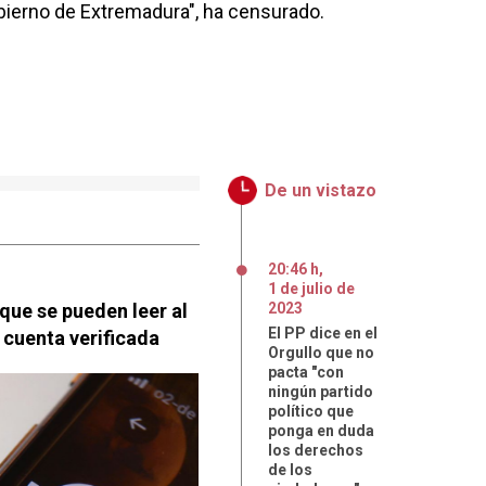
obierno de Extremadura", ha censurado.
De un vistazo
20:46 h
,
1
de
julio
de
que se pueden leer al
2023
El PP dice en el
a cuenta verificada
Orgullo que no
pacta "con
ningún partido
político que
ponga en duda
los derechos
de los