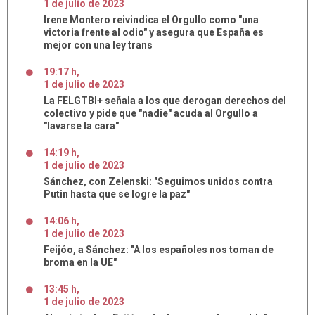
1
de
julio
de
2023
Irene Montero reivindica el Orgullo como "una
victoria frente al odio" y asegura que España es
mejor con una ley trans
19:17 h
,
1
de
julio
de
2023
La FELGTBI+ señala a los que derogan derechos del
colectivo y pide que "nadie" acuda al Orgullo a
"lavarse la cara"
14:19 h
,
1
de
julio
de
2023
Sánchez, con Zelenski: "Seguimos unidos contra
Putin hasta que se logre la paz"
14:06 h
,
1
de
julio
de
2023
Feijóo, a Sánchez: "A los españoles nos toman de
broma en la UE"
13:45 h
,
1
de
julio
de
2023