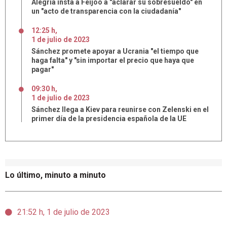
Alegría insta a Feijóo a "aclarar su sobresueldo" en
un "acto de transparencia con la ciudadanía"
12:25 h
,
1
de
julio
de
2023
Sánchez promete apoyar a Ucrania "el tiempo que
haga falta" y "sin importar el precio que haya que
pagar"
09:30 h
,
1
de
julio
de
2023
Sánchez llega a Kiev para reunirse con Zelenski en el
primer día de la presidencia española de la UE
Lo último, minuto a minuto
21:52 h, 1 de julio de 2023