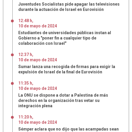
Juventudes Socialistas pide apagar las televisiones
durante la actuación de Israel en Eurovisión
12:48 h
,
10
de
mayo
de
2024
Estudiantes de universidades públicas instan al
Gobierno a "poner fin a cualquier tipo de
colaboración con Israel"
12:37 h
,
10
de
mayo
de
2024
Sumar lanza una recogida de firmas para exigir la
expulsión de Israel de la final de Eurovisión
11:35 h
,
10
de
mayo
de
2024
La ONU se dispone a dotar a Palestina de más
derechos en la organización tras vetar su
integración plena
11:20 h
,
10
de
mayo
de
2024
Sémper aclara que no dijo que las acampadas sean