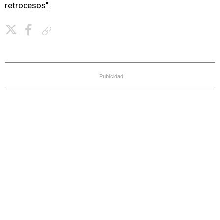
retrocesos".
Copiar enlace
Publicidad