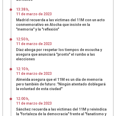
13:38 h
,
11
de
marzo
de
2023
Madrid recuerda a las víctimas del 11M con un acto
conmemorativo en Atocha que insiste en la
"memoria" y la "reflexión"
12:50 h
,
11
de
marzo
de
2023
Díaz aboga por respetar los tiempos de escucha y
asegura que anunciará "pronto" el rumbo a las
elecciones
12:10 h
,
11
de
marzo
de
2023
Almeida asegura que el 11M es un día de memoria
pero también de futuro: "Ningún atentado doblegará
la voluntad de esta ciudad"
12:00 h
,
11
de
marzo
de
2023
Sánchez recuerda a las víctimas del 11M y reivindica
la "fortaleza de la democracia" frente al "fanatismo y