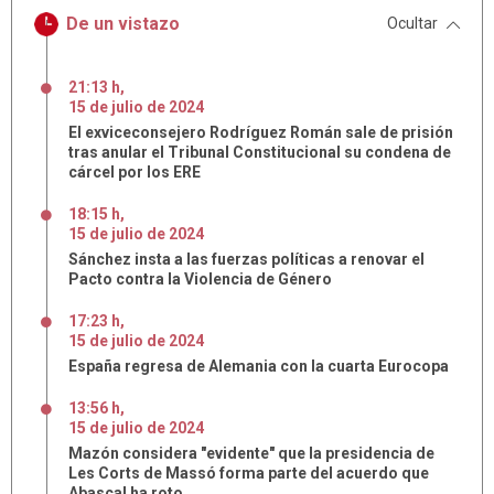
De un vistazo
Ocultar
21:13 h
,
15
de
julio
de
2024
El exviceconsejero Rodríguez Román sale de prisión
tras anular el Tribunal Constitucional su condena de
cárcel por los ERE
18:15 h
,
15
de
julio
de
2024
Sánchez insta a las fuerzas políticas a renovar el
Pacto contra la Violencia de Género
17:23 h
,
15
de
julio
de
2024
España regresa de Alemania con la cuarta Eurocopa
13:56 h
,
15
de
julio
de
2024
Mazón considera "evidente" que la presidencia de
Les Corts de Massó forma parte del acuerdo que
Abascal ha roto