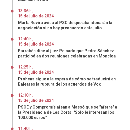
13:36 h
,
15
de
julio
de
2024
Marta Rovira avisa al PSC de que abandonarán la
negociación si no hay preacuerdo este julio
12:40 h
,
15
de
julio
de
2024
Barrabés dice al juez Peinado que Pedro Sánchez
participó en dos reuniones celebradas en Moncloa
12:25 h
,
15
de
julio
de
2024
Prohens sigue a la espera de cómo se traducirá en
Baleares la ruptura de los acuerdos de Vox
12:10 h
,
15
de
julio
de
2024
PSOE y Compromís afean a Massó que se "aferre" a
la Presidencia de Les Corts: "Solo le interesan los
100.000 euros"
11:40 h
,