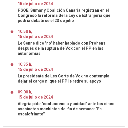
15
de
julio
de
2024
PSOE, Sumar y Coalición Canaria registran en el
Congreso la reforma de la Ley de Extranjería que
podría debatirse el 23 de julio
10:50 h
,
15
de
julio
de
2024
Le Senne dice "no" haber hablado con Prohens
después de la ruptura de Vox con el PP en las
autonomías
10:35 h
,
15
de
julio
de
2024
La presidenta de Les Corts de Vox no contempla
dejar el cargo ni que el PP le retire su apoyo
09:00 h
,
15
de
julio
de
2024
Alegría pide "contundencia y unidad" ante los cinco
asesinatos machistas del fin de semana: "Es
escalofriante"