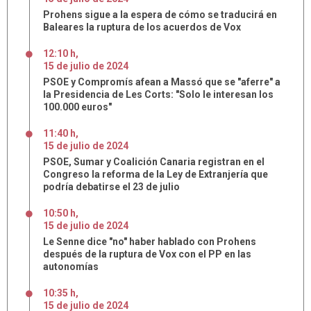
Prohens sigue a la espera de cómo se traducirá en
Baleares la ruptura de los acuerdos de Vox
12:10 h
,
15
de
julio
de
2024
PSOE y Compromís afean a Massó que se "aferre" a
la Presidencia de Les Corts: "Solo le interesan los
100.000 euros"
11:40 h
,
15
de
julio
de
2024
PSOE, Sumar y Coalición Canaria registran en el
Congreso la reforma de la Ley de Extranjería que
podría debatirse el 23 de julio
10:50 h
,
15
de
julio
de
2024
Le Senne dice "no" haber hablado con Prohens
después de la ruptura de Vox con el PP en las
autonomías
10:35 h
,
15
de
julio
de
2024