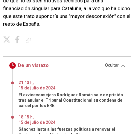
de que no existen motivos técnicos para una
financiación singular para Cataluña, a la vez que ha dicho
que este trato supondría una "mayor desconexión" con el
resto de España.
Copiar enlace
De un vistazo
Ocultar
21:13 h
,
15
de
julio
de
2024
El exviceconsejero Rodríguez Román sale de prisión
tras anular el Tribunal Constitucional su condena de
cárcel por los ERE
18:15 h
,
15
de
julio
de
2024
Sánchez insta a las fuerzas políticas a renovar el