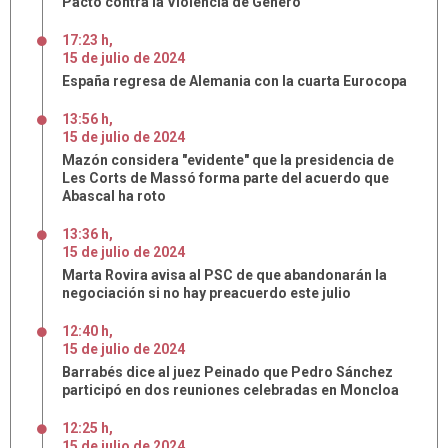
Pacto contra la Violencia de Género
17:23 h
,
15
de
julio
de
2024
España regresa de Alemania con la cuarta Eurocopa
13:56 h
,
15
de
julio
de
2024
Mazón considera "evidente" que la presidencia de
Les Corts de Massó forma parte del acuerdo que
Abascal ha roto
13:36 h
,
15
de
julio
de
2024
Marta Rovira avisa al PSC de que abandonarán la
negociación si no hay preacuerdo este julio
12:40 h
,
15
de
julio
de
2024
Barrabés dice al juez Peinado que Pedro Sánchez
participó en dos reuniones celebradas en Moncloa
12:25 h
,
15
de
julio
de
2024