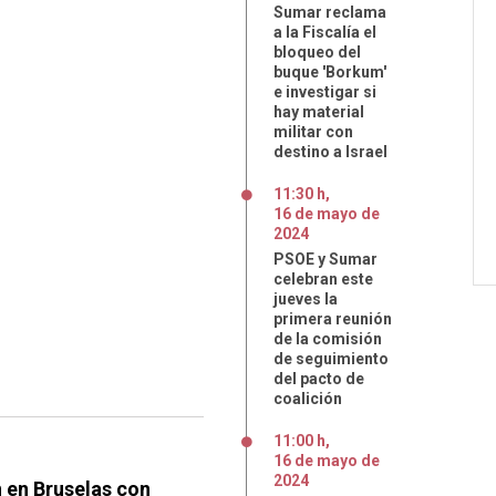
Sumar reclama
a la Fiscalía el
bloqueo del
buque 'Borkum'
e investigar si
hay material
militar con
destino a Israel
11:30 h
,
16
de
mayo
de
2024
PSOE y Sumar
celebran este
jueves la
primera reunión
de la comisión
de seguimiento
del pacto de
coalición
11:00 h
,
16
de
mayo
de
2024
n en Bruselas con