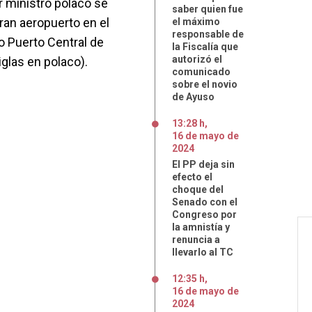
r ministro polaco se
saber quien fue
ran aeropuerto en el
el máximo
responsable de
o Puerto Central de
la Fiscalía que
autorizó el
glas en polaco).
comunicado
sobre el novio
de Ayuso
13:28 h
,
16
de
mayo
de
2024
El PP deja sin
efecto el
choque del
Senado con el
Congreso por
la amnistía y
renuncia a
llevarlo al TC
12:35 h
,
16
de
mayo
de
2024