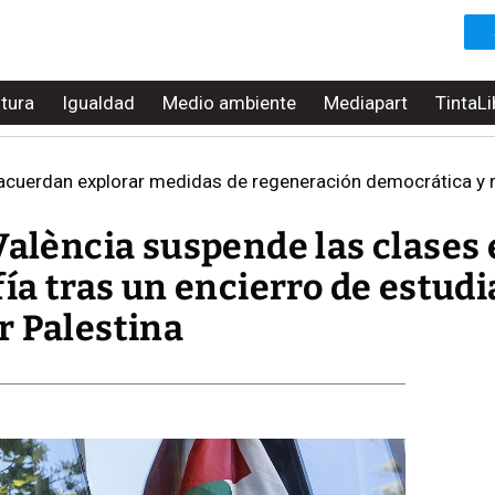
ltura
Igualdad
Medio ambiente
Mediapart
TintaLi
uerdan explorar medidas de regeneración democrática y reco
València suspende las clases 
fía tras un encierro de estud
r Palestina