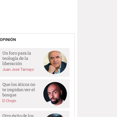
OPINIÓN
Un foro para la
teología de la
liberación
Juan José Tamayo
Que los áticos no
te impidan ver el
bosque
El Chojin
Otro éxito de los