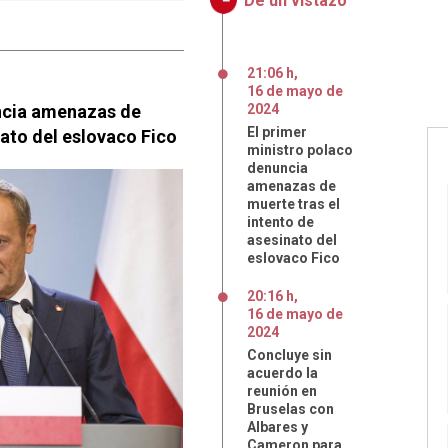
De un vistazo
21:06 h
,
16
de
mayo
de
uncia amenazas de
2024
El primer
nato del eslovaco Fico
ministro polaco
denuncia
amenazas de
muerte tras el
intento de
asesinato del
eslovaco Fico
20:16 h
,
16
de
mayo
de
2024
Concluye sin
acuerdo la
reunión en
Bruselas con
Albares y
Cameron para