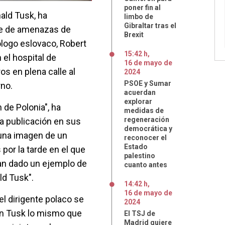
poner fin al
nald Tusk, ha
limbo de
Gibraltar tras el
ie de amenazas de
Brexit
ogo eslovaco, Robert
15:42 h
,
 el hospital de
16
de
mayo
de
ros en plena calle al
2024
PSOE y Sumar
rno.
acuerdan
explorar
 de Polonia", ha
medidas de
regeneración
a publicación en sus
democrática y
una imagen de un
reconocer el
Estado
por la tarde en el que
palestino
han dado un ejemplo de
cuanto antes
ld Tusk".
14:42 h
,
16
de
mayo
de
el dirigente polaco se
2024
on Tusk lo mismo que
El TSJ de
Madrid quiere