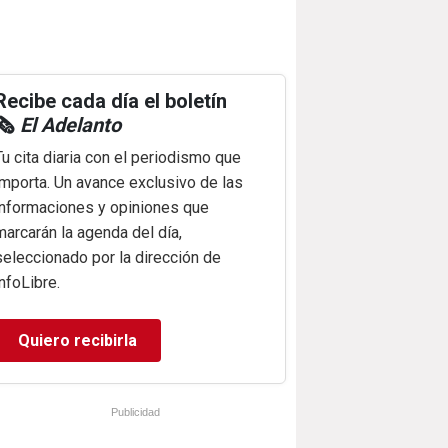
Recibe cada día el boletín
🗞️
El Adelanto
Tu cita diaria con el periodismo que
importa. Un avance exclusivo de las
informaciones y opiniones que
marcarán la agenda del día,
seleccionado por la dirección de
infoLibre.
Quiero recibirla
Publicidad