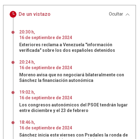
De un vistazo
Ocultar
20:30 h
,
16
de
septiembre
de
2024
Exteriores reclama a Venezuela "información
verificada" sobre los dos españoles detenidos
20:24 h
,
16
de
septiembre
de
2024
Moreno avisa que no negociará bilateralmente con
Sánchez la financiación autonómica
19:02 h
,
16
de
septiembre
de
2024
Los congresos autonómicos del PSOE tendrán lugar
entre diciembre y el 23 de febrero
18:46 h
,
16
de
septiembre
de
2024
Sánchez inicia este viernes con Pradales la ronda de