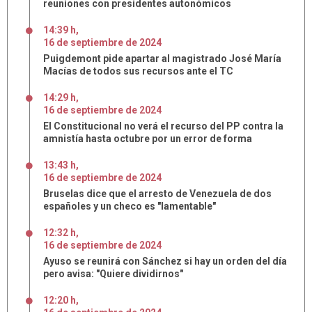
reuniones con presidentes autonómicos
14:39 h
,
16
de
septiembre
de
2024
Puigdemont pide apartar al magistrado José María
Macías de todos sus recursos ante el TC
14:29 h
,
16
de
septiembre
de
2024
El Constitucional no verá el recurso del PP contra la
amnistía hasta octubre por un error de forma
13:43 h
,
16
de
septiembre
de
2024
Bruselas dice que el arresto de Venezuela de dos
españoles y un checo es "lamentable"
12:32 h
,
16
de
septiembre
de
2024
Ayuso se reunirá con Sánchez si hay un orden del día
pero avisa: "Quiere dividirnos"
12:20 h
,