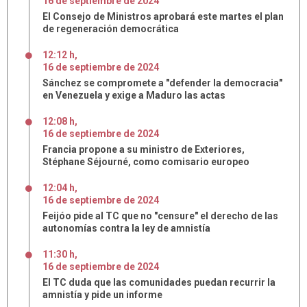
16
de
septiembre
de
2024
El Consejo de Ministros aprobará este martes el plan
de regeneración democrática
12:12 h
,
16
de
septiembre
de
2024
Sánchez se compromete a "defender la democracia"
en Venezuela y exige a Maduro las actas
12:08 h
,
16
de
septiembre
de
2024
Francia propone a su ministro de Exteriores,
Stéphane Séjourné, como comisario europeo
12:04 h
,
16
de
septiembre
de
2024
Feijóo pide al TC que no "censure" el derecho de las
autonomías contra la ley de amnistía
11:30 h
,
16
de
septiembre
de
2024
El TC duda que las comunidades puedan recurrir la
amnistía y pide un informe