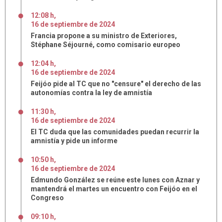
12:08 h
,
16
de
septiembre
de
2024
Francia propone a su ministro de Exteriores,
Stéphane Séjourné, como comisario europeo
12:04 h
,
16
de
septiembre
de
2024
Feijóo pide al TC que no "censure" el derecho de las
autonomías contra la ley de amnistía
11:30 h
,
16
de
septiembre
de
2024
El TC duda que las comunidades puedan recurrir la
amnistía y pide un informe
10:50 h
,
16
de
septiembre
de
2024
Edmundo González se reúne este lunes con Aznar y
mantendrá el martes un encuentro con Feijóo en el
Congreso
09:10 h
,