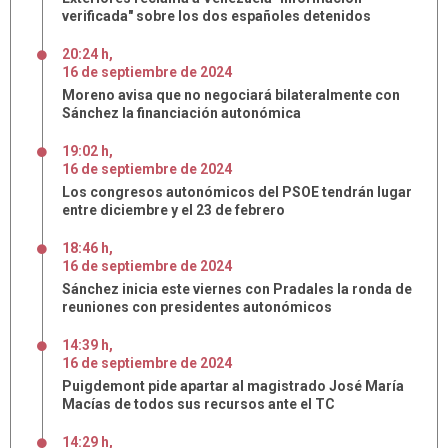
verificada" sobre los dos españoles detenidos
20:24 h
,
16
de
septiembre
de
2024
Moreno avisa que no negociará bilateralmente con
Sánchez la financiación autonómica
19:02 h
,
16
de
septiembre
de
2024
Los congresos autonómicos del PSOE tendrán lugar
entre diciembre y el 23 de febrero
18:46 h
,
16
de
septiembre
de
2024
Sánchez inicia este viernes con Pradales la ronda de
reuniones con presidentes autonómicos
14:39 h
,
16
de
septiembre
de
2024
Puigdemont pide apartar al magistrado José María
Macías de todos sus recursos ante el TC
14:29 h
,