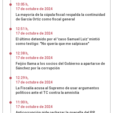
13:05 h
,
17
de
octubre
de
2024
La mayoría de la cúpula fiscal respalda la continuidad
de García Ortiz como fiscal general
12:51 h
,
17
de
octubre
de
2024
El último detenido por el 'caso Samuel Luiz' mintió
como testigo: "No quería que me salpicase"
12:38 h
,
17
de
octubre
de
2024
Feijóo llama a los socios del Gobierno a apartarse de
Sánchez por la corrupción
12:29 h
,
17
de
octubre
de
2024
La Fiscalía acusa al Supremo de usar argumentos
políticos ante el TC contra la amnistía
11:00 h
,
17
de
octubre
de
2024
Anticorrupción pide rechazar la querella del PP