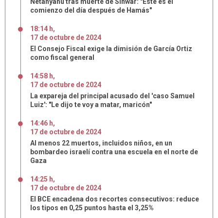
Netanyahu tras muerte de Sinwar: "Este es el
comienzo del día después de Hamás"
18:14 h
,
17
de
octubre
de
2024
El Consejo Fiscal exige la dimisión de García Ortiz
como fiscal general
14:58 h
,
17
de
octubre
de
2024
La expareja del principal acusado del 'caso Samuel
Luiz': "Le dijo te voy a matar, maricón"
14:46 h
,
17
de
octubre
de
2024
Al menos 22 muertos, incluidos niños, en un
bombardeo israelí contra una escuela en el norte de
Gaza
14:25 h
,
17
de
octubre
de
2024
El BCE encadena dos recortes consecutivos: reduce
los tipos en 0,25 puntos hasta el 3,25%