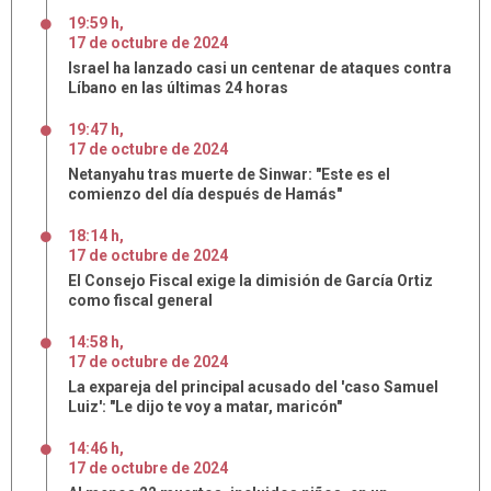
19:59 h
,
17
de
octubre
de
2024
Israel ha lanzado casi un centenar de ataques contra
Líbano en las últimas 24 horas
19:47 h
,
17
de
octubre
de
2024
Netanyahu tras muerte de Sinwar: "Este es el
comienzo del día después de Hamás"
18:14 h
,
17
de
octubre
de
2024
El Consejo Fiscal exige la dimisión de García Ortiz
como fiscal general
14:58 h
,
17
de
octubre
de
2024
La expareja del principal acusado del 'caso Samuel
Luiz': "Le dijo te voy a matar, maricón"
14:46 h
,
17
de
octubre
de
2024