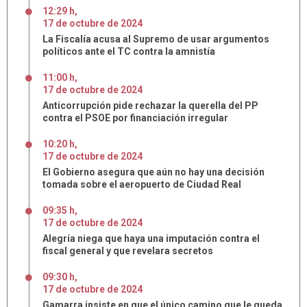
12:29 h
,
17
de
octubre
de
2024
La Fiscalía acusa al Supremo de usar argumentos
políticos ante el TC contra la amnistía
11:00 h
,
17
de
octubre
de
2024
Anticorrupción pide rechazar la querella del PP
contra el PSOE por financiación irregular
10:20 h
,
17
de
octubre
de
2024
El Gobierno asegura que aún no hay una decisión
tomada sobre el aeropuerto de Ciudad Real
09:35 h
,
17
de
octubre
de
2024
Alegría niega que haya una imputación contra el
fiscal general y que revelara secretos
09:30 h
,
17
de
octubre
de
2024
Gamarra insiste en que el único camino que le queda