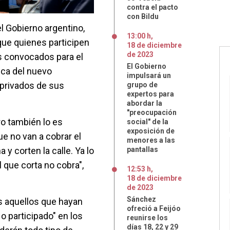
contra el pacto
con Bildu
l Gobierno argentino,
13:00 h
,
que quienes participen
18
de
diciembre
de
2023
es convocados para el
El Gobierno
ica del nuevo
impulsará un
n privados de sus
grupo de
expertos para
abordar la
"preocupación
o también lo es
social" de la
exposición de
ue no van a cobrar el
menores a las
 y corten la calle. Ya lo
pantallas
el que corta no cobra",
12:53 h
,
18
de
diciembre
de
2023
Sánchez
os aquellos que hayan
ofreció a Feijóo
o participado" en los
reunirse los
días 18, 22 y 29