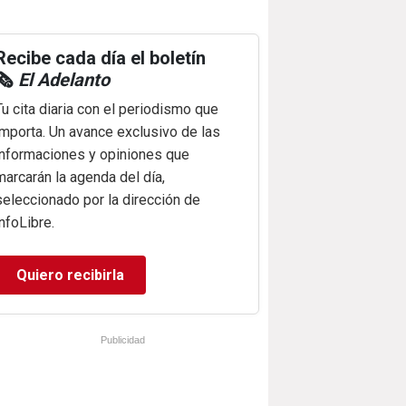
Recibe cada día el boletín
🗞️
El Adelanto
Tu cita diaria con el periodismo que
importa. Un avance exclusivo de las
informaciones y opiniones que
marcarán la agenda del día,
seleccionado por la dirección de
infoLibre.
Quiero recibirla
Publicidad