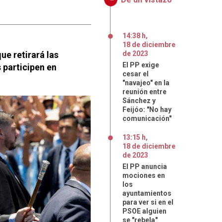
14:38 h
,
18
de
diciembre
ue retirará las
de
2023
El PP exige
 participen en
cesar el
"navajeo" en la
reunión entre
Sánchez y
Feijóo: "No hay
comunicación"
13:15 h
,
18
de
diciembre
de
2023
El PP anuncia
mociones en
los
ayuntamientos
para ver si en el
PSOE alguien
se "rebela"