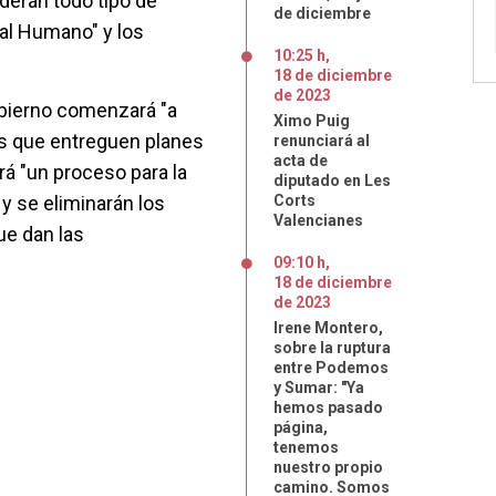
rderán todo tipo de
de diciembre
tal Humano" y los
10:25 h
,
18
de
diciembre
de
2023
obierno comenzará "a
Ximo Puig
es que entreguen planes
renunciará al
acta de
ará "un proceso para la
diputado en Les
 y se eliminarán los
Corts
Valencianes
ue dan las
09:10 h
,
18
de
diciembre
de
2023
Irene Montero,
sobre la ruptura
entre Podemos
y Sumar: "Ya
hemos pasado
página,
tenemos
nuestro propio
camino. Somos