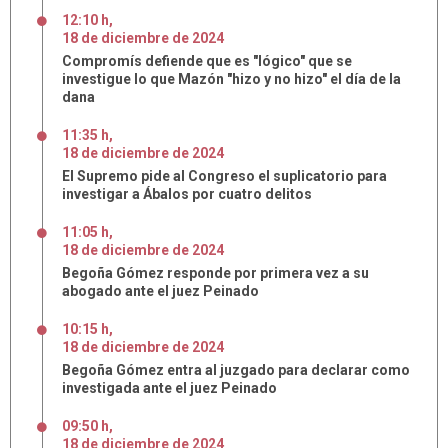
12:10 h
,
18
de
diciembre
de
2024
Compromís defiende que es "lógico" que se
investigue lo que Mazón "hizo y no hizo" el día de la
dana
11:35 h
,
18
de
diciembre
de
2024
El Supremo pide al Congreso el suplicatorio para
investigar a Ábalos por cuatro delitos
11:05 h
,
18
de
diciembre
de
2024
Begoña Gómez responde por primera vez a su
abogado ante el juez Peinado
10:15 h
,
18
de
diciembre
de
2024
Begoña Gómez entra al juzgado para declarar como
investigada ante el juez Peinado
09:50 h
,
18
de
diciembre
de
2024