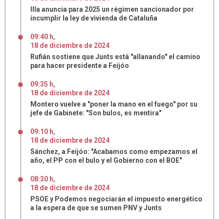
Illa anuncia para 2025 un régimen sancionador por
incumplir la ley de vivienda de Cataluña
09:40 h
,
18
de
diciembre
de
2024
Rufián sostiene que Junts está "allanando" el camino
para hacer presidente a Feijóo
09:35 h
,
18
de
diciembre
de
2024
Montero vuelve a "poner la mano en el fuego" por su
jefe de Gabinete: "Son bulos, es mentira"
09:10 h
,
18
de
diciembre
de
2024
Sánchez, a Feijóo: "Acabamos como empezamos el
año, el PP con el bulo y el Gobierno con el BOE"
08:30 h
,
18
de
diciembre
de
2024
PSOE y Podemos negociarán el impuesto energético
a la espera de que se sumen PNV y Junts