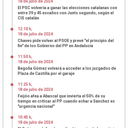
18
de
julio
de
2024
El PSC volvería a ganar las elecciones catalanas con
entre 39 y 45 escaños con Junts segundo, según el
CIS catalán
12:10 h
,
18
de
julio
de
2024
Chaves pide volver al PSOE y prevé "el principio del
fin" de los Gobierno del PP en Andalucía
11:50 h
,
18
de
julio
de
2024
Begoña Gómez volverá a acceder a los juzgados de
Plaza de Castilla por el garaje
11:25 h
,
18
de
julio
de
2024
Feijóo afea a Abascal que invierta el 50% de su
tiempo en criticar al PP cuando echar a Sánchez es
"urgencia nacional"
10:45 h
,
18
de
julio
de
2024