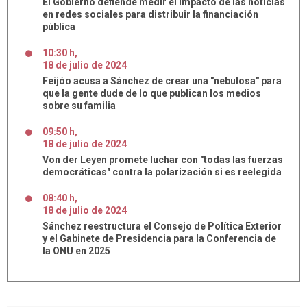
El Gobierno defiende medir el impacto de las noticias
en redes sociales para distribuir la financiación
pública
10:30 h
,
18
de
julio
de
2024
Feijóo acusa a Sánchez de crear una "nebulosa" para
que la gente dude de lo que publican los medios
sobre su familia
09:50 h
,
18
de
julio
de
2024
Von der Leyen promete luchar con "todas las fuerzas
democráticas" contra la polarización si es reelegida
08:40 h
,
18
de
julio
de
2024
Sánchez reestructura el Consejo de Política Exterior
y el Gabinete de Presidencia para la Conferencia de
la ONU en 2025