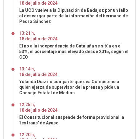
18
de
julio
de
2024
La UCO vuelve a la Diputación de Badajoz por un fallo
al descargar parte de la información del hermano de
Pedro Sánchez
13:21 h
,
18
de
julio
de
2024
El no a la independencia de Cataluña se sitúa en el
53%, el porcentaje más elevado desde 2015, según el
CEO
13:14 h
,
18
de
julio
de
2024
Yolanda Díaz no comparte que sea Competencia
quien ejerza de supervisor de la prensa y pide un
Consejo Estatal de Medios
12:25 h
,
18
de
julio
de
2024
El Constitucional suspende de forma provisional la
'ley trans' de Ayuso
12:20 h
,