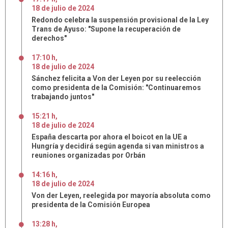
18
de
julio
de
2024
Redondo celebra la suspensión provisional de la Ley
Trans de Ayuso: "Supone la recuperación de
derechos"
17:10 h
,
18
de
julio
de
2024
Sánchez felicita a Von der Leyen por su reelección
como presidenta de la Comisión: "Continuaremos
trabajando juntos"
15:21 h
,
18
de
julio
de
2024
España descarta por ahora el boicot en la UE a
Hungría y decidirá según agenda si van ministros a
reuniones organizadas por Orbán
14:16 h
,
18
de
julio
de
2024
Von der Leyen, reelegida por mayoría absoluta como
presidenta de la Comisión Europea
13:28 h
,