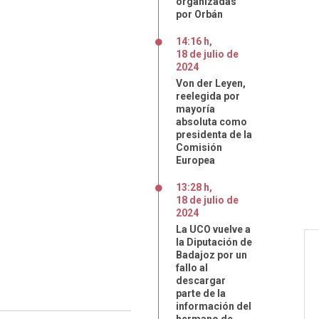
organizadas
por Orbán
14:16 h
,
18
de
julio
de
2024
Von der Leyen,
reelegida por
mayoría
absoluta como
presidenta de la
Comisión
Europea
13:28 h
,
18
de
julio
de
2024
La UCO vuelve a
la Diputación de
Badajoz por un
fallo al
descargar
parte de la
información del