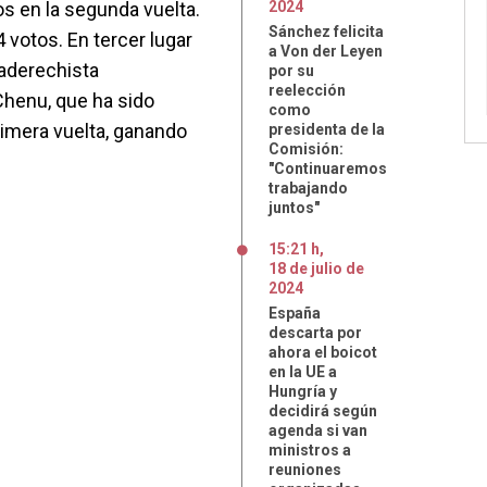
s en la segunda vuelta.
2024
Sánchez felicita
 votos. En tercer lugar
a Von der Leyen
raderechista
por su
reelección
Chenu, que ha sido
como
rimera vuelta, ganando
presidenta de la
Comisión:
"Continuaremos
trabajando
juntos"
15:21 h
,
18
de
julio
de
2024
España
descarta por
ahora el boicot
en la UE a
Hungría y
decidirá según
agenda si van
ministros a
reuniones