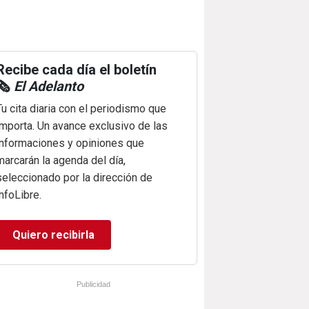
Recibe cada día el boletín
🗞️
El Adelanto
Tu cita diaria con el periodismo que
importa. Un avance exclusivo de las
informaciones y opiniones que
marcarán la agenda del día,
seleccionado por la dirección de
infoLibre.
Quiero recibirla
Publicidad