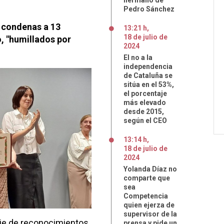
hermano de
Pedro Sánchez
s condenas a 13
13:21 h
,
18
de
julio
de
, "humillados por
2024
El no a la
independencia
de Cataluña se
sitúa en el 53%,
el porcentaje
más elevado
desde 2015,
según el CEO
13:14 h
,
18
de
julio
de
2024
Yolanda Díaz no
comparte que
sea
Competencia
quien ejerza de
supervisor de la
rie de reconocimientos
prensa y pide un