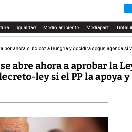
ltura
Igualdad
Medio ambiente
Mediapart
TintaLi
por ahora el boicot a Hungría y decidirá según agenda si van m
 se abre ahora a aprobar la Le
ecreto-ley si el PP la apoya y