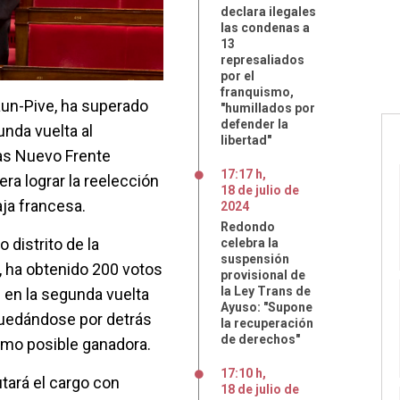
declara ilegales
las condenas a
13
represaliados
por el
franquismo,
aun-Pive, ha superado
"humillados por
defender la
nda vuelta al
libertad"
das Nuevo Frente
17:17 h
,
ra lograr la reelección
18
de
julio
de
ja francesa.
2024
Redondo
 distrito de la
celebra la
suspensión
 ha obtenido 200 votos
provisional de
la Ley Trans de
e en la segunda vuelta
Ayuso: "Supone
quedándose por detrás
la recuperación
de derechos"
como posible ganadora.
17:10 h
,
tará el cargo con
18
de
julio
de