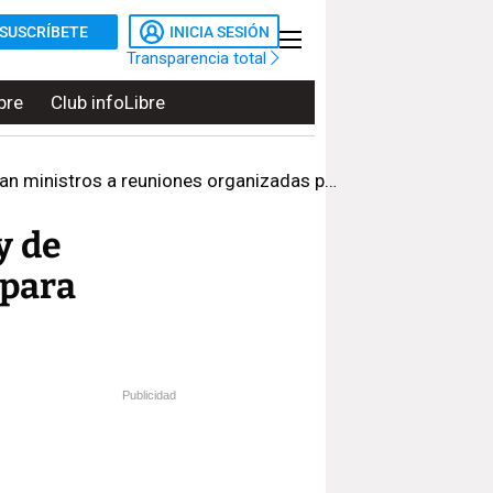
SUSCRÍBETE
INICIA SESIÓN
Transparencia total
bre
Club infoLibre
inistros a reuniones organizadas por Orbán
y de
 para
Publicidad