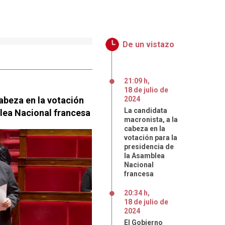
De un vistazo
21:09 h
,
18
de
julio
de
abeza en la votación
2024
La candidata
blea Nacional francesa
macronista, a la
cabeza en la
votación para la
presidencia de
la Asamblea
Nacional
francesa
20:34 h
,
18
de
julio
de
2024
El Gobierno