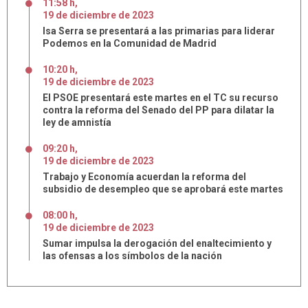
11:58 h
,
19
de
diciembre
de
2023
Isa Serra se presentará a las primarias para liderar
Podemos en la Comunidad de Madrid
10:20 h
,
19
de
diciembre
de
2023
El PSOE presentará este martes en el TC su recurso
contra la reforma del Senado del PP para dilatar la
ley de amnistía
09:20 h
,
19
de
diciembre
de
2023
Trabajo y Economía acuerdan la reforma del
subsidio de desempleo que se aprobará este martes
08:00 h
,
19
de
diciembre
de
2023
Sumar impulsa la derogación del enaltecimiento y
las ofensas a los símbolos de la nación