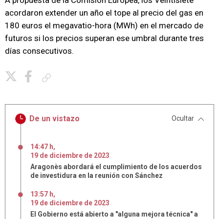
A propuesta de la Comisión Europea, los Veintisiete
acordaron extender un año el tope al precio del gas en
180 euros el megavatio-hora (MWh) en el mercado de
futuros si los precios superan ese umbral durante tres
días consecutivos.
Copiar enlace
De un vistazo
Ocultar
14:47 h
,
19
de
diciembre
de
2023
Aragonès abordará el cumplimiento de los acuerdos
de investidura en la reunión con Sánchez
13:57 h
,
19
de
diciembre
de
2023
El Gobierno está abierto a "alguna mejora técnica" a