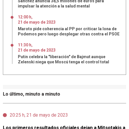
Sánchez anuncia 38,5 millones de euros para
impulsar la atención a la salud mental
12:00 h
,
21
de
mayo
de
2023
Maroto pide coherencia al PP por criticar la lona de
Podemos pero luego desplegar otras contra el PSOE
11:30 h
,
21
de
mayo
de
2023
Putin celebra la "liberación" de Bajmut aunque
Zelenski niega que Moscú tenga el control total
Lo último, minuto a minuto
20:25 h, 21 de mayo de 2023
Los primeros resultados oficiales dejan a Mitsotakis a