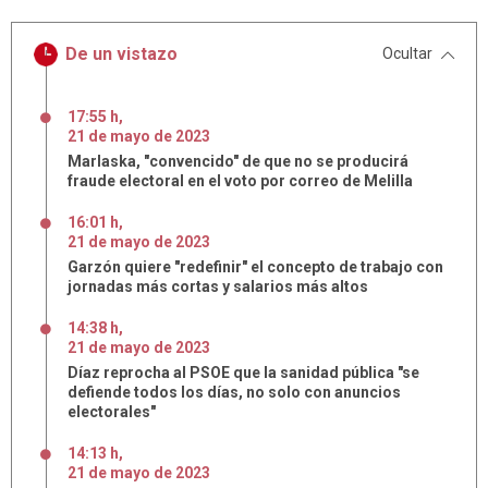
De un vistazo
Ocultar
17:55 h
,
21
de
mayo
de
2023
Marlaska, "convencido" de que no se producirá
fraude electoral en el voto por correo de Melilla
16:01 h
,
21
de
mayo
de
2023
Garzón quiere "redefinir" el concepto de trabajo con
jornadas más cortas y salarios más altos
14:38 h
,
21
de
mayo
de
2023
Díaz reprocha al PSOE que la sanidad pública "se
defiende todos los días, no solo con anuncios
electorales"
14:13 h
,
21
de
mayo
de
2023