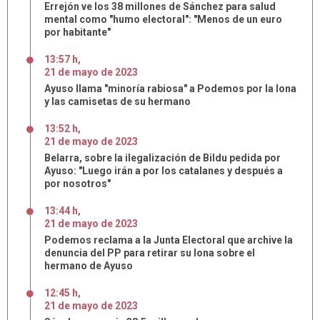
Errejón ve los 38 millones de Sánchez para salud
mental como "humo electoral": "Menos de un euro
por habitante"
13:57 h
,
21
de
mayo
de
2023
Ayuso llama "minoría rabiosa" a Podemos por la lona
y las camisetas de su hermano
13:52 h
,
21
de
mayo
de
2023
Belarra, sobre la ilegalización de Bildu pedida por
Ayuso: "Luego irán a por los catalanes y después a
por nosotros"
13:44 h
,
21
de
mayo
de
2023
Podemos reclama a la Junta Electoral que archive la
denuncia del PP para retirar su lona sobre el
hermano de Ayuso
12:45 h
,
21
de
mayo
de
2023