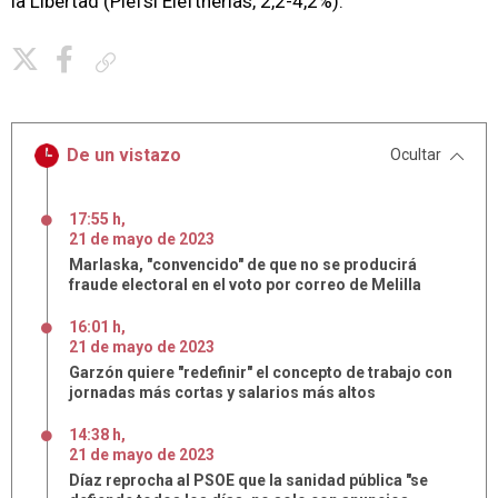
la Libertad (Plefsi Eleftherias, 2,2-4,2%).
Copiar enlace
De un vistazo
Ocultar
17:55 h
,
21
de
mayo
de
2023
Marlaska, "convencido" de que no se producirá
fraude electoral en el voto por correo de Melilla
16:01 h
,
21
de
mayo
de
2023
Garzón quiere "redefinir" el concepto de trabajo con
jornadas más cortas y salarios más altos
14:38 h
,
21
de
mayo
de
2023
Díaz reprocha al PSOE que la sanidad pública "se