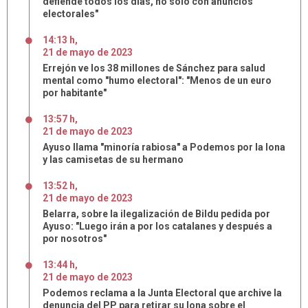
defiende todos los días, no solo con anuncios
electorales"
14:13 h
,
21
de
mayo
de
2023
Errejón ve los 38 millones de Sánchez para salud
mental como "humo electoral": "Menos de un euro
por habitante"
13:57 h
,
21
de
mayo
de
2023
Ayuso llama "minoría rabiosa" a Podemos por la lona
y las camisetas de su hermano
13:52 h
,
21
de
mayo
de
2023
Belarra, sobre la ilegalización de Bildu pedida por
Ayuso: "Luego irán a por los catalanes y después a
por nosotros"
13:44 h
,
21
de
mayo
de
2023
Podemos reclama a la Junta Electoral que archive la
denuncia del PP para retirar su lona sobre el