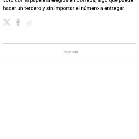
voto con la papeleta elegida en Correos, algo que puede
hacer un tercero y sin importar el número a entregar.
Copiar enlace
Publicidad