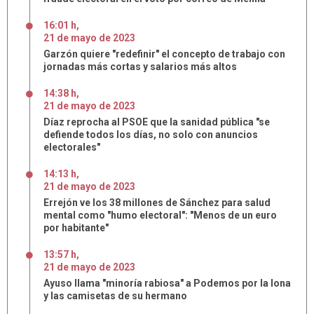
16:01 h
,
21
de
mayo
de
2023
Garzón quiere "redefinir" el concepto de trabajo con
jornadas más cortas y salarios más altos
14:38 h
,
21
de
mayo
de
2023
Díaz reprocha al PSOE que la sanidad pública "se
defiende todos los días, no solo con anuncios
electorales"
14:13 h
,
21
de
mayo
de
2023
Errejón ve los 38 millones de Sánchez para salud
mental como "humo electoral": "Menos de un euro
por habitante"
13:57 h
,
21
de
mayo
de
2023
Ayuso llama "minoría rabiosa" a Podemos por la lona
y las camisetas de su hermano