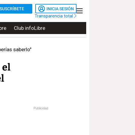
SUSCRÍBETE
INICIA SESIÓN
Transparencia total
bre
Club infoLibre
erías saberlo"
 el
l
Publicidad