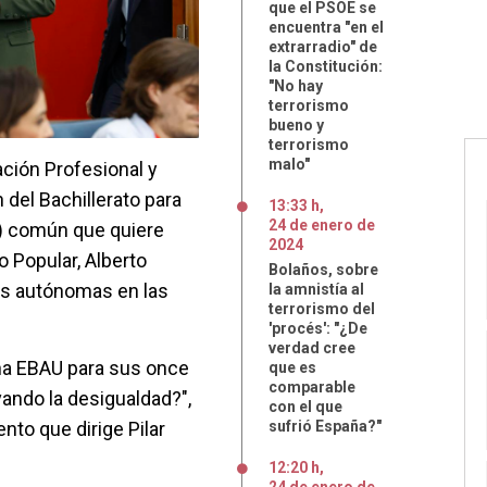
que el PSOE se
encuentra "en el
extrarradio" de
la Constitución:
"No hay
terrorismo
bueno y
terrorismo
malo"
ación Profesional y
 del Bachillerato para
13:33 h
,
24
de
enero
de
U) común que quiere
2024
o Popular, Alberto
Bolaños, sobre
es autónomas en las
la amnistía al
terrorismo del
'procés': "¿De
verdad cree
na EBAU para sus once
que es
comparable
ando la desigualdad?",
con el que
to que dirige Pilar
sufrió España?"
12:20 h
,