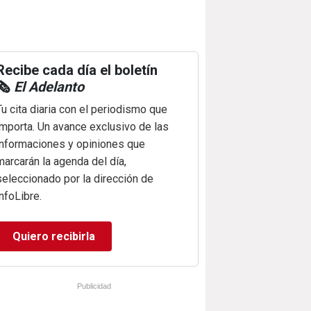
Recibe cada día el boletín
🗞️
El Adelanto
Tu cita diaria con el periodismo que
importa. Un avance exclusivo de las
informaciones y opiniones que
marcarán la agenda del día,
seleccionado por la dirección de
infoLibre.
Quiero recibirla
Publicidad