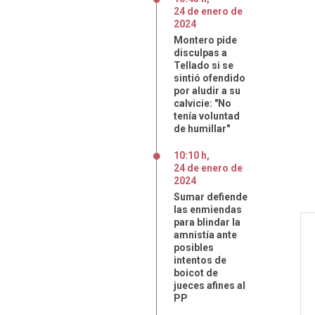
24
de
enero
de
2024
Montero pide
disculpas a
Tellado si se
sintió ofendido
por aludir a su
calvicie: "No
tenía voluntad
de humillar"
10:10 h
,
24
de
enero
de
2024
Sumar defiende
las enmiendas
para blindar la
amnistía ante
posibles
intentos de
boicot de
jueces afines al
PP