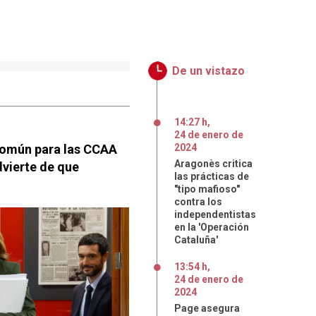
De un vistazo
14:27 h
,
24
de
enero
de
 común para las CCAA
2024
Aragonès critica
dvierte de que
las prácticas de
"tipo mafioso"
contra los
independentistas
en la 'Operación
Cataluña'
13:54 h
,
24
de
enero
de
2024
Page asegura