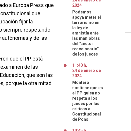
24
de
enero
de
cado a Europa Press que
2024
Podemos
Constitucional que
apoya meter el
ación fijar la
terrorismo en
la ley de
ro siempre respetando
amnistía ante
s autónomas y de las
las maniobras
del "sector
reaccionario"
de los jueces
eren que el PP está
11:40 h
,
 examinen de las
24
de
enero
de
Educación, que son las
2024
s, porque la otra mitad
Montero
sostiene que es
el PP quien no
respeta a los
jueces por las
críticas al
Constitucional
de Pons
10:45 h
,