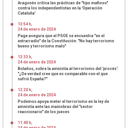
Aragonès critica las prácticas de "tipo mafioso"
contra los independentistas en la 'Operación
Cataluña'
13:54 h
,
24
de
enero
de
2024
Page asegura que el PSOE se encuentra "en el
extrarradio" de la Constitución: "No hay terrorismo
bueno y terrorismo malo"
13:33 h
,
24
de
enero
de
2024
Bolaños, sobre la amnistía al terrorismo del 'procés':
"¿De verdad cree que es comparable con el que
sufrió España?"
12:20 h
,
24
de
enero
de
2024
Podemos apoya meter el terrorismo en la ley de
amnistía ante las maniobras del "sector
reaccionario" de los jueces
11:40 h
,
24
de
enero
de
2024