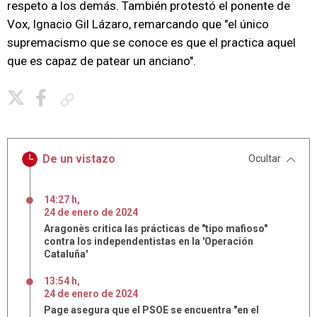
respeto a los demás. También protestó el ponente de
Vox, Ignacio Gil Lázaro, remarcando que "el único
supremacismo que se conoce es que el practica aquel
que es capaz de patear un anciano".
Copiar enlace
De un vistazo
Ocultar
14:27 h
,
24
de
enero
de
2024
Aragonès critica las prácticas de "tipo mafioso"
contra los independentistas en la 'Operación
Cataluña'
13:54 h
,
24
de
enero
de
2024
Page asegura que el PSOE se encuentra "en el