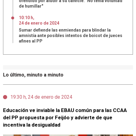
ofendido por aludir a su calvicie: "No tenía voluntad
de humillar"
10:10 h
,
24
de
enero
de
2024
Sumar defiende las enmiendas para blindar la
amnistía ante posibles intentos de boicot de jueces
afines al PP
Lo último, minuto a minuto
19:30 h, 24 de enero de 2024
Educación ve inviable la EBAU común para las CCAA
del PP propuesta por Feijóo y advierte de que
incentiva la desigualdad