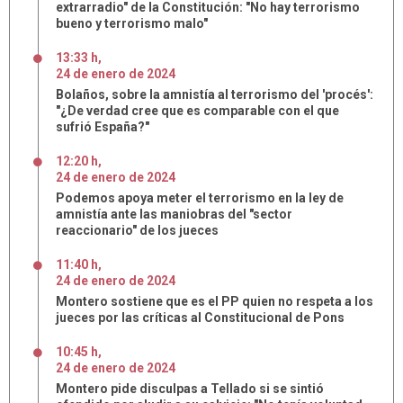
extrarradio" de la Constitución: "No hay terrorismo
bueno y terrorismo malo"
13:33 h
,
24
de
enero
de
2024
Bolaños, sobre la amnistía al terrorismo del 'procés':
"¿De verdad cree que es comparable con el que
sufrió España?"
12:20 h
,
24
de
enero
de
2024
Podemos apoya meter el terrorismo en la ley de
amnistía ante las maniobras del "sector
reaccionario" de los jueces
11:40 h
,
24
de
enero
de
2024
Montero sostiene que es el PP quien no respeta a los
jueces por las críticas al Constitucional de Pons
10:45 h
,
24
de
enero
de
2024
Montero pide disculpas a Tellado si se sintió