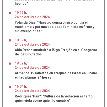
hechos"
19:17 h
,
24
de
octubre
de
2024
Yolanda Díaz: "Nuestro compromiso contra el
machismo y por una sociedad feminista es firme y
sin excepciones"
18:59 h
,
24
de
octubre
de
2024
Alda Recas sustituirá a Íñigo Errejón en el Congreso
de los Diputados
18:52 h
,
24
de
octubre
de
2024
Al menos 19 muertos en ataques de Israel en Líbano
en las últimas 24 horas
16:04 h
,
24
de
octubre
de
2024
Rodríguez 'Pam': "Cultura de la violación es tanto
quien viola como quien lo encubre"