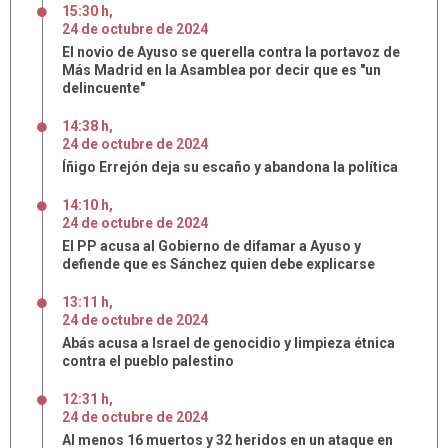
15:30 h
,
24
de
octubre
de
2024
El novio de Ayuso se querella contra la portavoz de
Más Madrid en la Asamblea por decir que es "un
delincuente"
14:38 h
,
24
de
octubre
de
2024
Íñigo Errejón deja su escaño y abandona la política
14:10 h
,
24
de
octubre
de
2024
El PP acusa al Gobierno de difamar a Ayuso y
defiende que es Sánchez quien debe explicarse
13:11 h
,
24
de
octubre
de
2024
Abás acusa a Israel de genocidio y limpieza étnica
contra el pueblo palestino
12:31 h
,
24
de
octubre
de
2024
Al menos 16 muertos y 32 heridos en un ataque en