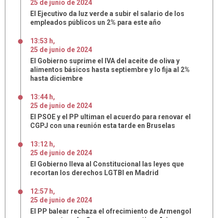
25
de
junio
de
2024
El Ejecutivo da luz verde a subir el salario de los
empleados públicos un 2% para este año
13:53 h
,
25
de
junio
de
2024
El Gobierno suprime el IVA del aceite de oliva y
alimentos básicos hasta septiembre y lo fija al 2%
hasta diciembre
13:44 h
,
25
de
junio
de
2024
El PSOE y el PP ultiman el acuerdo para renovar el
CGPJ con una reunión esta tarde en Bruselas
13:12 h
,
25
de
junio
de
2024
El Gobierno lleva al Constitucional las leyes que
recortan los derechos LGTBI en Madrid
12:57 h
,
25
de
junio
de
2024
El PP balear rechaza el ofrecimiento de Armengol