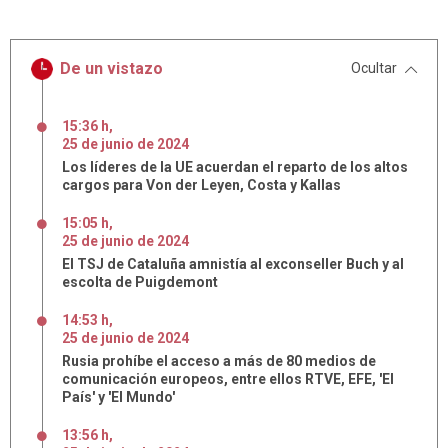
De un vistazo
Ocultar
15:36 h
,
25
de
junio
de
2024
Los líderes de la UE acuerdan el reparto de los altos
cargos para Von der Leyen, Costa y Kallas
15:05 h
,
25
de
junio
de
2024
El TSJ de Cataluña amnistía al exconseller Buch y al
escolta de Puigdemont
14:53 h
,
25
de
junio
de
2024
Rusia prohíbe el acceso a más de 80 medios de
comunicación europeos, entre ellos RTVE, EFE, 'El
País' y 'El Mundo'
13:56 h
,