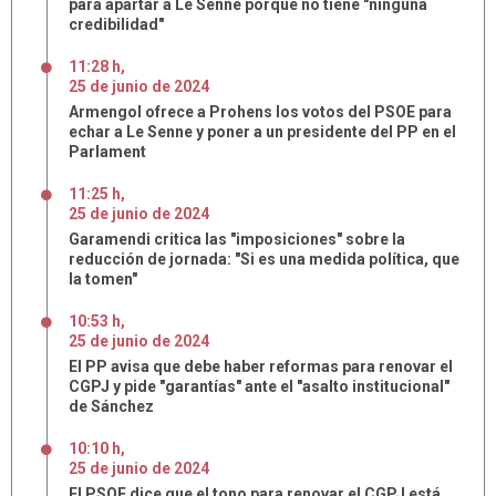
para apartar a Le Senne porque no tiene "ninguna
credibilidad"
11:28 h
,
25
de
junio
de
2024
Armengol ofrece a Prohens los votos del PSOE para
echar a Le Senne y poner a un presidente del PP en el
Parlament
11:25 h
,
25
de
junio
de
2024
Garamendi critica las "imposiciones" sobre la
reducción de jornada: "Si es una medida política, que
la tomen"
10:53 h
,
25
de
junio
de
2024
El PP avisa que debe haber reformas para renovar el
CGPJ y pide "garantías" ante el "asalto institucional"
de Sánchez
10:10 h
,
25
de
junio
de
2024
El PSOE dice que el tono para renovar el CGPJ está