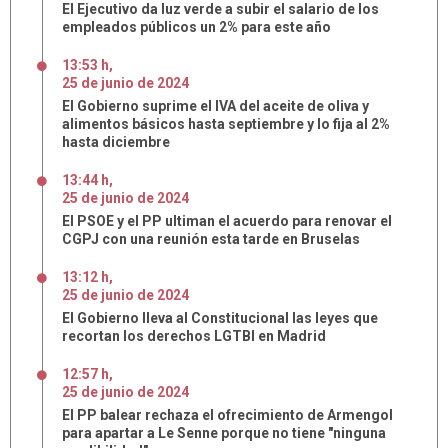
El Ejecutivo da luz verde a subir el salario de los
empleados públicos un 2% para este año
13:53 h
,
25
de
junio
de
2024
El Gobierno suprime el IVA del aceite de oliva y
alimentos básicos hasta septiembre y lo fija al 2%
hasta diciembre
13:44 h
,
25
de
junio
de
2024
El PSOE y el PP ultiman el acuerdo para renovar el
CGPJ con una reunión esta tarde en Bruselas
13:12 h
,
25
de
junio
de
2024
El Gobierno lleva al Constitucional las leyes que
recortan los derechos LGTBI en Madrid
12:57 h
,
25
de
junio
de
2024
El PP balear rechaza el ofrecimiento de Armengol
para apartar a Le Senne porque no tiene "ninguna