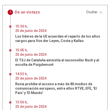
De un vistazo
Ocultar
15:36 h
,
25
de
junio
de
2024
Los líderes de la UE acuerdan el reparto de los altos
cargos para Von der Leyen, Costa y Kallas
15:05 h
,
25
de
junio
de
2024
El TSJ de Cataluña amnistía al exconseller Buch y al
escolta de Puigdemont
14:53 h
,
25
de
junio
de
2024
Rusia prohíbe el acceso a más de 80 medios de
comunicación europeos, entre ellos RTVE, EFE, 'El
País' y 'El Mundo'
13:56 h
,
25
de
junio
de
2024