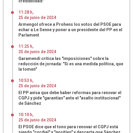
credibilidad"
11:28 h
,
25
de
junio
de
2024
Armengol ofrece a Prohens los votos del PSOE para
echar a Le Senne y poner a un presidente del PP en el
Parlament
11:25 h
,
25
de
junio
de
2024
Garamendi critica las "imposiciones" sobre la
reducción de jornada: "Si es una medida política, que
la tomen"
10:53 h
,
25
de
junio
de
2024
El PP avisa que debe haber reformas para renovar el
CGPJ y pide "garantías" ante el "asalto institucional"
de Sánchez
10:10 h
,
25
de
junio
de
2024
El PSOE dice que el tono para renovar el CGPJ está
siendo "cordial" y "positivo" y descarta que Sánchez