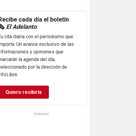
Recibe cada día el boletín
🗞️
El Adelanto
Tu cita diaria con el periodismo que
importa. Un avance exclusivo de las
informaciones y opiniones que
marcarán la agenda del día,
seleccionado por la dirección de
infoLibre.
Quiero recibirla
Publicidad