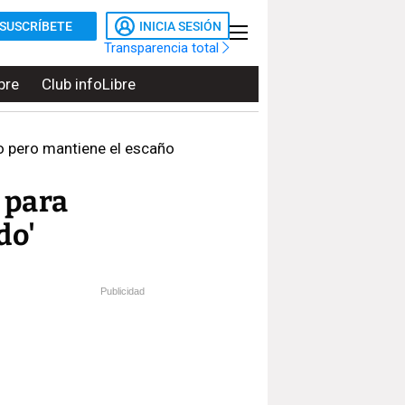
SUSCRÍBETE
INICIA SESIÓN
Transparencia total
bre
Club infoLibre
o pero mantiene el escaño
 para
do'
Publicidad