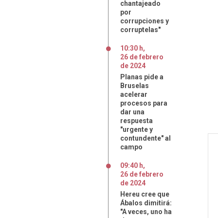
chantajeado
por
corrupciones y
corruptelas"
10:30 h
,
26
de
febrero
de
2024
Planas pide a
Bruselas
acelerar
procesos para
dar una
respuesta
"urgente y
contundente" al
campo
09:40 h
,
26
de
febrero
de
2024
Hereu cree que
Ábalos dimitirá:
"A veces, uno ha