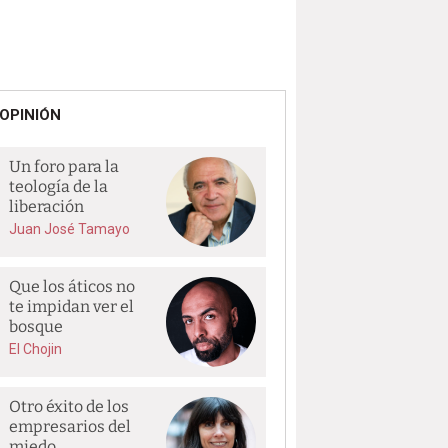
OPINIÓN
Un foro para la
teología de la
liberación
Juan José Tamayo
Que los áticos no
te impidan ver el
bosque
El Chojin
Otro éxito de los
empresarios del
miedo