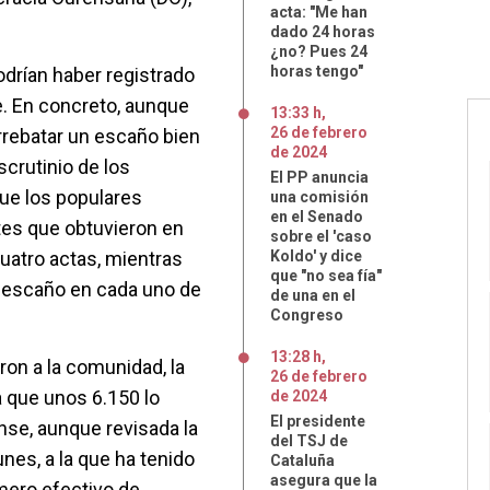
acta: "Me han
dado 24 horas
¿no? Pues 24
horas tengo"
odrían haber registrado
e. En concreto, aunque
13:33 h
,
26
de
febrero
rrebatar un escaño bien
de
2024
scrutinio de los
El PP anuncia
que los populares
una comisión
en el Senado
es que obtuvieron en
sobre el 'caso
cuatro actas, mientras
Koldo' y dice
que "no sea fía"
 escaño en cada uno de
de una en el
Congreso
13:28 h
,
ron a la comunidad, la
26
de
febrero
a que unos 6.150 lo
de
2024
El presidente
nse, aunque revisada la
del TSJ de
nes, a la que ha tenido
Cataluña
asegura que la
mero efectivo de