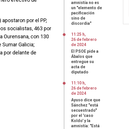
amnistía no es
un "elemento de
pacificación
sino de
) apostaron por el PP,
discordia"
los socialistas, 463 por
11:25 h
,
ia Ourensana, con 130
26
de
febrero
 Sumar Galicia;
de
2024
El PSOE pide a
a por delante de
Ábalos que
entregue su
acta de
diputado
11:10 h
,
26
de
febrero
de
2024
Ayuso dice que
Sánchez "está
secuestrado"
por el 'caso
Koldo' y la
amnistía: "Está