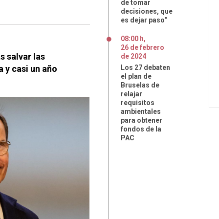
de tomar
decisiones, que
es dejar paso"
08:00 h
,
26
de
febrero
s salvar las
de
2024
a y casi un año
Los 27 debaten
el plan de
Bruselas de
relajar
requisitos
ambientales
para obtener
fondos de la
PAC