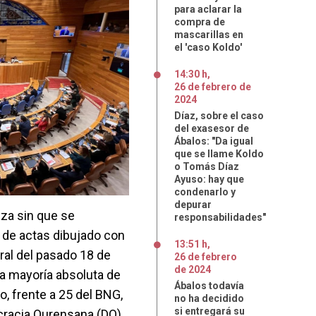
para aclarar la
compra de
mascarillas en
el 'caso Koldo'
14:30 h
,
26
de
febrero
de
2024
Díaz, sobre el caso
del exasesor de
Ábalos: "Da igual
que se llame Koldo
o Tomás Díaz
Ayuso: hay que
condenarlo y
depurar
liza sin que se
responsabilidades"
 de actas dibujado con
13:51 h
,
ral del pasado 18 de
26
de
febrero
de
2024
a mayoría absoluta de
Ábalos todavía
, frente a 25 del BNG,
no ha decidido
si entregará su
racia Ourensana (DO),