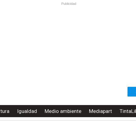
Publicidad
ltura
Igualdad
Medio ambiente
Mediapart
TintaLi