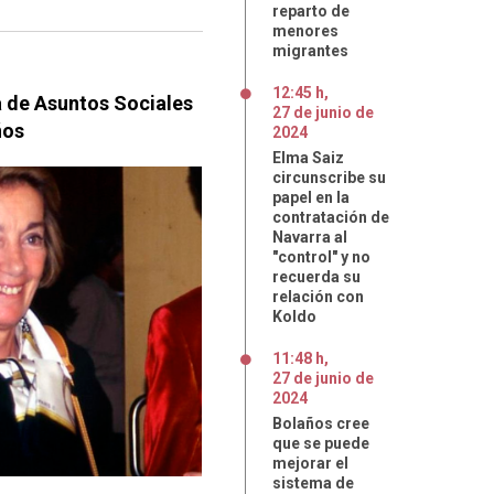
reparto de
menores
migrantes
12:45 h
,
a de Asuntos Sociales
27
de
junio
de
ños
2024
Elma Saiz
circunscribe su
papel en la
contratación de
Navarra al
"control" y no
recuerda su
relación con
Koldo
11:48 h
,
27
de
junio
de
2024
Bolaños cree
que se puede
mejorar el
sistema de