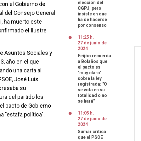
elección del
con el Gobierno de
CGPJ, pero
al del Consejo General
insiste en que
ha de hacerse
di, ha muerto este
por consenso
nfirmado el Ilustre
11:25 h
,
.
27
de
junio
de
2024
e Asuntos Sociales y
Feijóo recuerda
03, año en el que
a Bolaños que
el pacto es
ando una carta al
"muy claro"
PSOE, José Luis
sobre la ley
registrada: "O
xpresaba su
se vota en su
totalidad o no
ura del partido los
se hará"
 el pacto de Gobierno
11:05 h
,
 "estafa política".
27
de
junio
de
2024
Sumar critica
que el PSOE