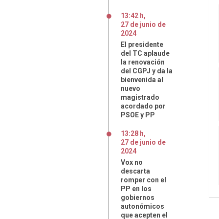
13:42 h
,
27
de
junio
de
2024
El presidente
del TC aplaude
la renovación
del CGPJ y da la
bienvenida al
nuevo
magistrado
acordado por
PSOE y PP
13:28 h
,
27
de
junio
de
2024
Vox no
descarta
romper con el
PP en los
gobiernos
autonómicos
que acepten el