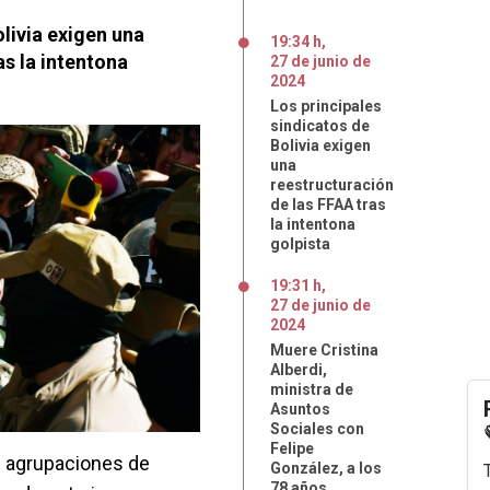
olivia exigen una
19:34 h
,
as la intentona
27
de
junio
de
2024
Los principales
sindicatos de
Bolivia exigen
una
reestructuración
de las FFAA tras
la intentona
golpista
19:31 h
,
27
de
junio
de
2024
Muere Cristina
Alberdi,
ministra de
Asuntos
Sociales con
Felipe
s agrupaciones de
González, a los
78 años