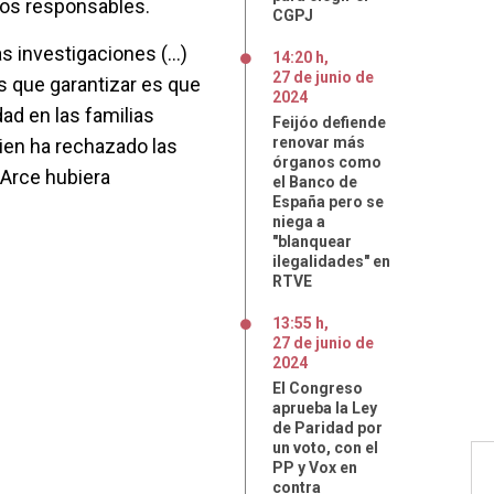
 los responsables.
CGPJ
 investigaciones (...)
14:20 h
,
27
de
junio
de
 que garantizar es que
2024
dad en las familias
Feijóo defiende
renovar más
uien ha rechazado las
órganos como
 Arce hubiera
el Banco de
España pero se
niega a
"blanquear
ilegalidades" en
RTVE
13:55 h
,
27
de
junio
de
2024
El Congreso
aprueba la Ley
de Paridad por
un voto, con el
PP y Vox en
contra