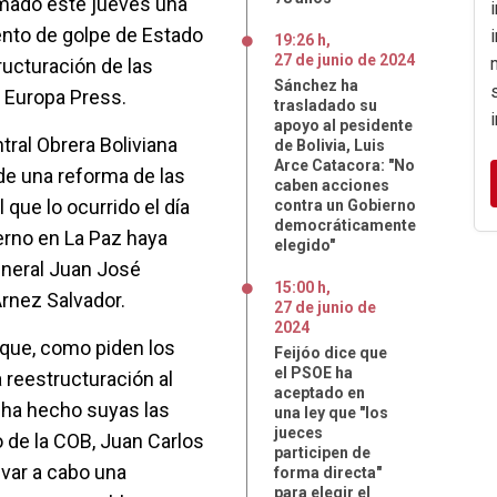
amado este jueves una
tento de golpe de Estado
19:26 h
,
27
de
junio
de
2024
ructuración de las
Sánchez ha
 Europa Press.
trasladado su
apoyo al pesidente
ntral Obrera Boliviana
de Bolivia, Luis
Arce Catacora: "No
de una reforma de las
caben acciones
 que lo ocurrido el día
contra un Gobierno
democráticamente
ierno en La Paz haya
elegido"
eneral Juan José
15:00 h
,
Arnez Salvador.
27
de
junio
de
2024
rque, como piden los
Feijóo dice que
el PSOE ha
 reestructuración al
aceptado en
, ha hecho suyas las
una ley que "los
jueces
 de la COB, Juan Carlos
participen de
evar a cabo una
forma directa"
para elegir el