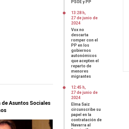
PSOE y PP
13:28 h
,
27
de
junio
de
2024
Vox no
descarta
romper con el
PP en los
gobiernos
autonómicos
que acepten el
reparto de
menores
migrantes
12:45 h
,
27
de
junio
de
2024
a de Asuntos Sociales
Elma Saiz
ños
circunscribe su
papel en la
contratación de
Navarra al