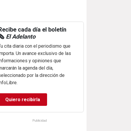
Recibe cada día el boletín
🗞️
El Adelanto
Tu cita diaria con el periodismo que
importa. Un avance exclusivo de las
informaciones y opiniones que
marcarán la agenda del día,
seleccionado por la dirección de
infoLibre.
Quiero recibirla
Publicidad