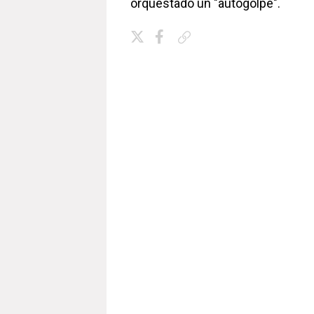
orquestado un "autogolpe".
Copiar enlace