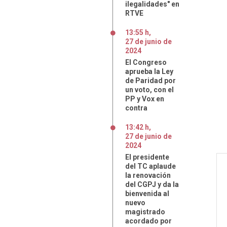
ilegalidades" en
RTVE
13:55 h
,
27
de
junio
de
2024
El Congreso
aprueba la Ley
de Paridad por
un voto, con el
PP y Vox en
contra
13:42 h
,
27
de
junio
de
2024
El presidente
del TC aplaude
la renovación
del CGPJ y da la
bienvenida al
nuevo
magistrado
acordado por