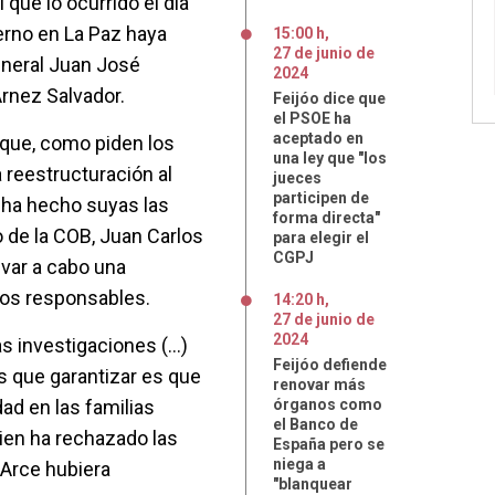
 que lo ocurrido el día
ierno en La Paz haya
15:00 h
,
27
de
junio
de
eneral Juan José
2024
Arnez Salvador.
Feijóo dice que
el PSOE ha
aceptado en
rque, como piden los
una ley que "los
 reestructuración al
jueces
participen de
, ha hecho suyas las
forma directa"
 de la COB, Juan Carlos
para elegir el
CGPJ
evar a cabo una
 los responsables.
14:20 h
,
27
de
junio
de
2024
 investigaciones (...)
Feijóo defiende
 que garantizar es que
renovar más
dad en las familias
órganos como
el Banco de
uien ha rechazado las
España pero se
niega a
 Arce hubiera
"blanquear