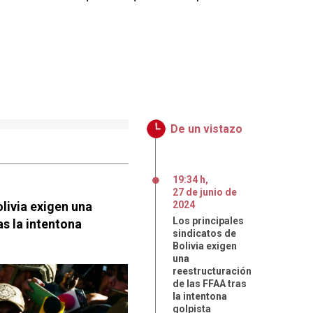
De un vistazo
19:34 h
,
27
de
junio
de
olivia exigen una
2024
Los principales
as la intentona
sindicatos de
Bolivia exigen
una
reestructuración
de las FFAA tras
la intentona
golpista