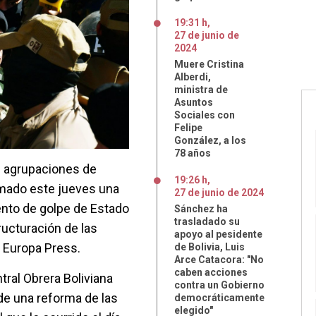
19:31 h
,
27
de
junio
de
2024
Muere Cristina
Alberdi,
ministra de
Asuntos
Sociales con
Felipe
González, a los
78 años
s agrupaciones de
19:26 h
,
amado este jueves una
27
de
junio
de
2024
tento de golpe de Estado
Sánchez ha
trasladado su
ructuración de las
apoyo al pesidente
 Europa Press.
de Bolivia, Luis
Arce Catacora: "No
caben acciones
ntral Obrera Boliviana
contra un Gobierno
de una reforma de las
democráticamente
elegido"