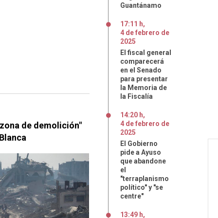
Guantánamo
17:11 h
,
4
de
febrero
de
2025
El fiscal general
comparecerá
en el Senado
para presentar
la Memoria de
la Fiscalía
14:20 h
,
4
de
febrero
de
"zona de demolición"
2025
 Blanca
El Gobierno
pide a Ayuso
que abandone
el
"terraplanismo
político" y "se
centre"
13:49 h
,