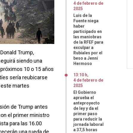
4
de
febrero
de
2025
Luis de la
Fuente niega
haber
participado en
las maniobras
de la RFEF para
exculpar a
 Donald Trump,
Rubiales por el
beso a Jenni
seguirá siendo una
Hermoso
s próximos 10 o 15 años
13:10 h
,
tíes sería reubicarse
4
de
febrero
de
 este martes
2025
El Gobierno
aprueba el
anteproyecto
isión de Trump antes
de ley y da el
primer paso
on el primer ministro
para reducir la
ista para las 16.00
jornada laboral
a 37,5 horas
frecerán una rueda de