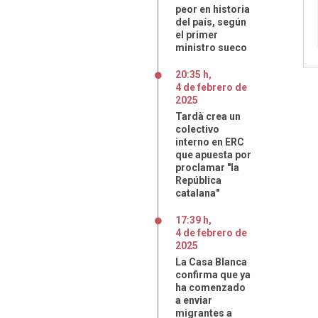
peor en historia
del país, según
el primer
ministro sueco
20:35 h
,
4
de
febrero
de
2025
Tardà crea un
colectivo
interno en ERC
que apuesta por
proclamar "la
República
catalana"
17:39 h
,
4
de
febrero
de
2025
La Casa Blanca
confirma que ya
ha comenzado
a enviar
migrantes a