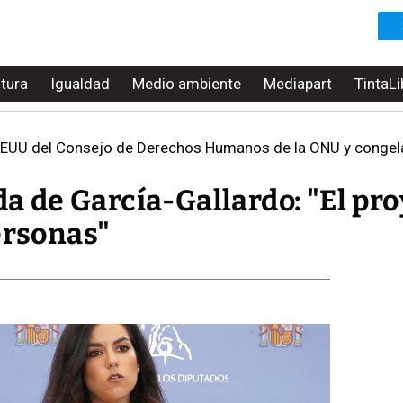
ltura
Igualdad
Medio ambiente
Mediapart
TintaLi
EUU del Consejo de Derechos Humanos de la ONU y congel
ida de García-Gallardo: "El pr
ersonas"