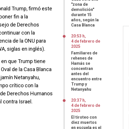
"zona de
onald Trump, firmó este
demolición"
durante 15
oner fin a la
años, según la
nsejo de Derechos
Casa Blanca
ontinuar con la
20:53 h
,
encia de la ONU para
4
de
febrero
de
2025
, siglas en inglés).
Familiares de
rehenes de
a en que Trump tiene
Hamás se
 Oval de la Casa Blanca
concentran
antes del
enjamín Netanyahu,
encuentro entre
Trump y
po crítico con la
Netanyahu
o de Derechos Humanos
20:37 h
,
 contra Israel.
4
de
febrero
de
2025
El tiroteo con
diez muertos
en escuela es el