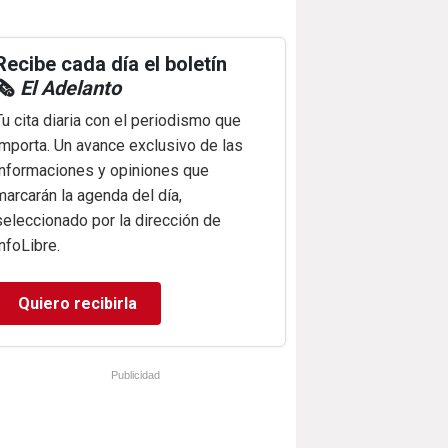
Recibe cada día el boletín
🗞️
El Adelanto
Tu cita diaria con el periodismo que
importa. Un avance exclusivo de las
informaciones y opiniones que
marcarán la agenda del día,
seleccionado por la dirección de
infoLibre.
Quiero recibirla
Publicidad