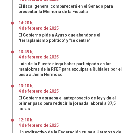
El fiscal general comparecerá en el Senado para
presentar la Memoria de la Fiscalía
14:20 h
,
4
de
febrero
de
2025
El Gobierno pide a Ayuso que abandone el
"terraplanismo político" y "se centre"
13:49 h
,
4
de
febrero
de
2025
Luis de la Fuente niega haber participado en las
maniobras de la RFEF para exculpar a Rubiales por el
beso a Jenni Hermoso
13:10 h
,
4
de
febrero
de
2025
El Gobierno aprueba el anteproyecto de ley y da el
primer paso para reducir la jornada laboral a 37,5
horas
12:10 h
,
4
de
febrero
de
2025
Un exdirectivo de la Federación culpa a Hermoso de