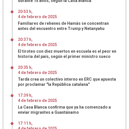
durante 15 años, según la Casa Blanca
20:53 h
,
4
de
febrero
de
2025
Familiares de rehenes de Hamás se concentran
antes del encuentro entre Trump y Netanyahu
20:37 h
,
4
de
febrero
de
2025
El tiroteo con diez muertos en escuela es el peor en
historia del país, según el primer ministro sueco
20:35 h
,
4
de
febrero
de
2025
Tardà crea un colectivo interno en ERC que apuesta
por proclamar "la República catalana"
17:39 h
,
4
de
febrero
de
2025
La Casa Blanca confirma que ya ha comenzado a
enviar migrantes a Guantánamo
17:11 h
,
4
de
febrero
de
2025