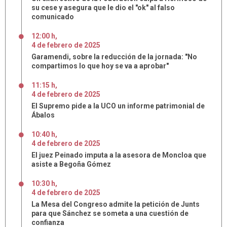
su cese y asegura que le dio el "ok" al falso
comunicado
12:00 h
,
4
de
febrero
de
2025
Garamendi, sobre la reducción de la jornada: "No
compartimos lo que hoy se va a aprobar"
11:15 h
,
4
de
febrero
de
2025
El Supremo pide a la UCO un informe patrimonial de
Ábalos
10:40 h
,
4
de
febrero
de
2025
El juez Peinado imputa a la asesora de Moncloa que
asiste a Begoña Gómez
10:30 h
,
4
de
febrero
de
2025
La Mesa del Congreso admite la petición de Junts
para que Sánchez se someta a una cuestión de
confianza