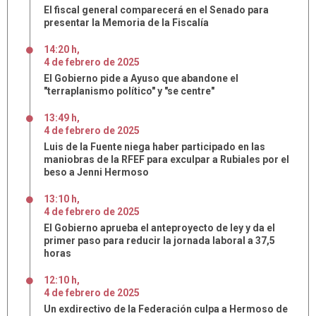
El fiscal general comparecerá en el Senado para
presentar la Memoria de la Fiscalía
14:20 h
,
4
de
febrero
de
2025
El Gobierno pide a Ayuso que abandone el
"terraplanismo político" y "se centre"
13:49 h
,
4
de
febrero
de
2025
Luis de la Fuente niega haber participado en las
maniobras de la RFEF para exculpar a Rubiales por el
beso a Jenni Hermoso
13:10 h
,
4
de
febrero
de
2025
El Gobierno aprueba el anteproyecto de ley y da el
primer paso para reducir la jornada laboral a 37,5
horas
12:10 h
,
4
de
febrero
de
2025
Un exdirectivo de la Federación culpa a Hermoso de