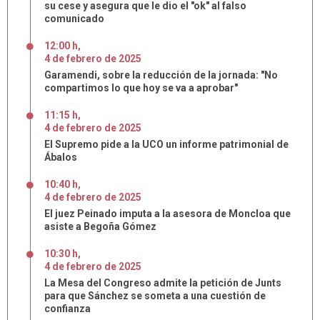
su cese y asegura que le dio el "ok" al falso
comunicado
12:00 h
,
4
de
febrero
de
2025
Garamendi, sobre la reducción de la jornada: "No
compartimos lo que hoy se va a aprobar"
11:15 h
,
4
de
febrero
de
2025
El Supremo pide a la UCO un informe patrimonial de
Ábalos
10:40 h
,
4
de
febrero
de
2025
El juez Peinado imputa a la asesora de Moncloa que
asiste a Begoña Gómez
10:30 h
,
4
de
febrero
de
2025
La Mesa del Congreso admite la petición de Junts
para que Sánchez se someta a una cuestión de
confianza