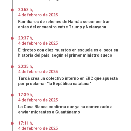
20:53 h
,
4
de
febrero
de
2025
Familiares de rehenes de Hamás se concentran
antes del encuentro entre Trump y Netanyahu
20:37 h
,
4
de
febrero
de
2025
El tiroteo con diez muertos en escuela es el peor en
historia del país, según el primer ministro sueco
20:35 h
,
4
de
febrero
de
2025
Tardà crea un colectivo interno en ERC que apuesta
por proclamar "la República catalana"
17:39 h
,
4
de
febrero
de
2025
La Casa Blanca confirma que ya ha comenzado a
enviar migrantes a Guantánamo
17:11 h
,
4
de
febrero
de
2025