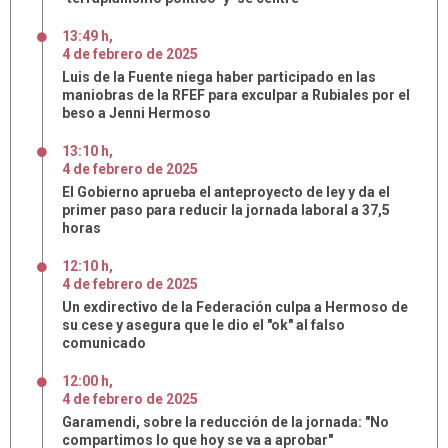
13:49 h
,
4
de
febrero
de
2025
Luis de la Fuente niega haber participado en las
maniobras de la RFEF para exculpar a Rubiales por el
beso a Jenni Hermoso
13:10 h
,
4
de
febrero
de
2025
El Gobierno aprueba el anteproyecto de ley y da el
primer paso para reducir la jornada laboral a 37,5
horas
12:10 h
,
4
de
febrero
de
2025
Un exdirectivo de la Federación culpa a Hermoso de
su cese y asegura que le dio el "ok" al falso
comunicado
12:00 h
,
4
de
febrero
de
2025
Garamendi, sobre la reducción de la jornada: "No
compartimos lo que hoy se va a aprobar"