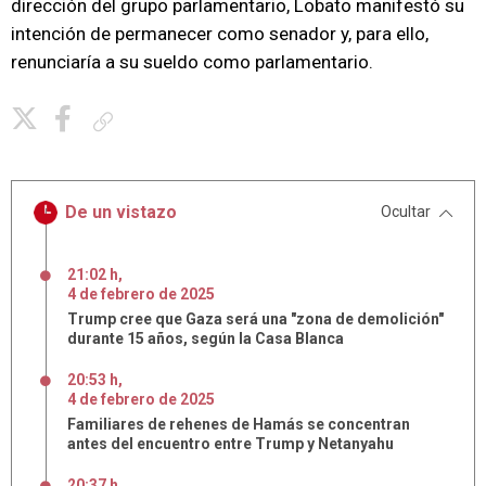
dirección del grupo parlamentario, Lobato manifestó su
intención de permanecer como senador y, para ello,
renunciaría a su sueldo como parlamentario.
Copiar enlace
De un vistazo
Ocultar
21:02 h
,
4
de
febrero
de
2025
Trump cree que Gaza será una "zona de demolición"
durante 15 años, según la Casa Blanca
20:53 h
,
4
de
febrero
de
2025
Familiares de rehenes de Hamás se concentran
antes del encuentro entre Trump y Netanyahu
20:37 h
,