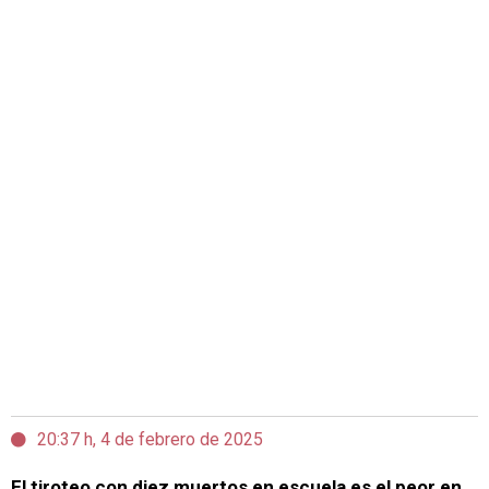
20:37 h, 4 de febrero de 2025
El tiroteo con diez muertos en escuela es el peor en