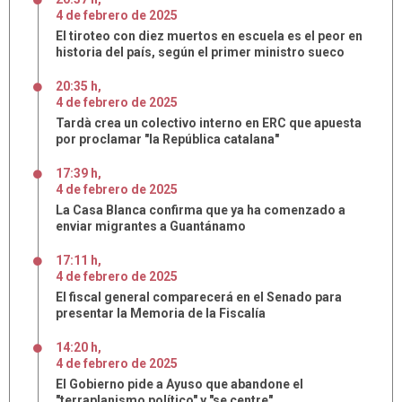
4
de
febrero
de
2025
El tiroteo con diez muertos en escuela es el peor en
historia del país, según el primer ministro sueco
20:35 h
,
4
de
febrero
de
2025
Tardà crea un colectivo interno en ERC que apuesta
por proclamar "la República catalana"
17:39 h
,
4
de
febrero
de
2025
La Casa Blanca confirma que ya ha comenzado a
enviar migrantes a Guantánamo
17:11 h
,
4
de
febrero
de
2025
El fiscal general comparecerá en el Senado para
presentar la Memoria de la Fiscalía
14:20 h
,
4
de
febrero
de
2025
El Gobierno pide a Ayuso que abandone el
"terraplanismo político" y "se centre"