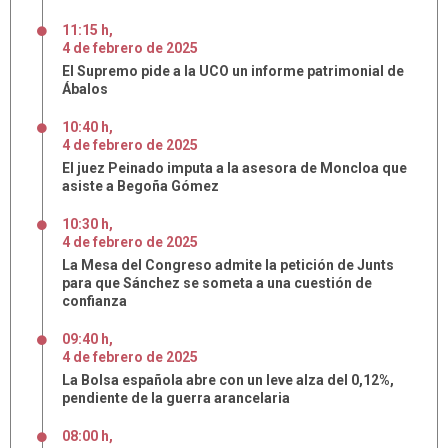
11:15 h
,
4
de
febrero
de
2025
El Supremo pide a la UCO un informe patrimonial de
Ábalos
10:40 h
,
4
de
febrero
de
2025
El juez Peinado imputa a la asesora de Moncloa que
asiste a Begoña Gómez
10:30 h
,
4
de
febrero
de
2025
La Mesa del Congreso admite la petición de Junts
para que Sánchez se someta a una cuestión de
confianza
09:40 h
,
4
de
febrero
de
2025
La Bolsa española abre con un leve alza del 0,12%,
pendiente de la guerra arancelaria
08:00 h
,