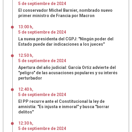
5
de
septiembre
de
2024
El conservador Michel Barnier, nombrado nuevo
primer ministro de Francia por Macron
13:00 h
,
5
de
septiembre
de
2024
La nueva presidenta del CGPJ: "Ningún poder del
Estado puede dar indicaciones a los jueces"
12:50 h
,
5
de
septiembre
de
2024
Apertura del año judicial: García Ortiz advierte del
"peligro" de las acusaciones populares y su interés
perturbador
12:40 h
,
5
de
septiembre
de
2024
El PP recurre ante el Constitucional la ley de
amnistía: "Es injusta e inmoral" y busca "borrar
delitos"
12:30 h
,
5
de
septiembre
de
2024