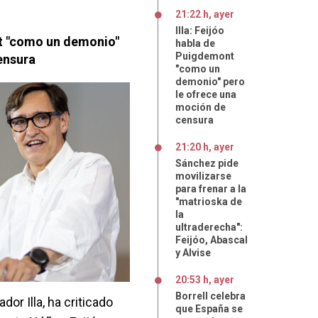
21:22 h, ayer
Illa: Feijóo
nt "como un demonio"
habla de
Puigdemont
ensura
"como un
demonio" pero
le ofrece una
moción de
censura
21:20 h, ayer
Sánchez pide
movilizarse
para frenar a la
"matrioska de
la
ultraderecha":
Feijóo, Abascal
y Alvise
20:53 h, ayer
Borrell celebra
dor Illa, ha criticado
que España se