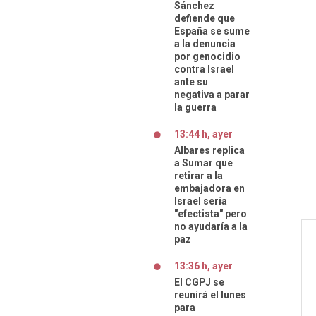
Sánchez
defiende que
España se sume
a la denuncia
por genocidio
contra Israel
ante su
negativa a parar
la guerra
13:44 h, ayer
Albares replica
a Sumar que
retirar a la
embajadora en
Israel sería
"efectista" pero
no ayudaría a la
paz
13:36 h, ayer
El CGPJ se
reunirá el lunes
para