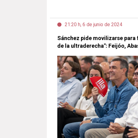
21:20 h, 6 de junio de 2024
Sánchez pide movilizarse para f
de la ultraderecha": Feijóo, Aba