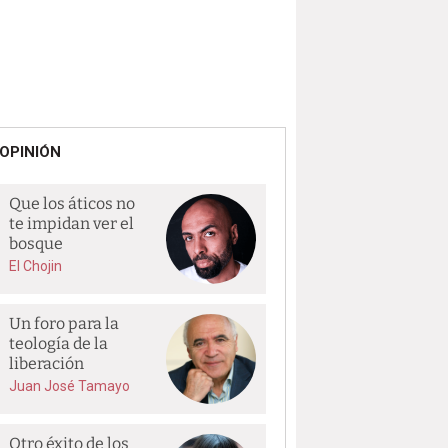
OPINIÓN
Que los áticos no
te impidan ver el
bosque
El Chojin
Un foro para la
teología de la
liberación
Juan José Tamayo
Otro éxito de los