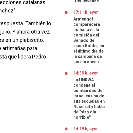
"Disuélvanse"
lecciones catalanas
ánchez".
17:11 h, ayer
Armengol
 respuesta. También lo
comparecerá
mañana en la
julio. Y ahora otra vez
comisión del
s en un plebiscito.
Senado del
'caso Koldo', en
e artimañas para
el último día de
sta que lidera Pedro
la campaña de
las europeas
14:30 h, ayer
La UNRWA
condena el
bombardeo de
Israel en una de
sus escuelas en
Nuseirat y habla
de "otro día
horrible"
14:19 h, ayer