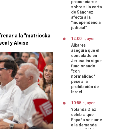
pronunciarse
sobre si la carta
de Sánchez
afecta a la
"independencia
judicial"
renar a la "matrioska
12:00 h, ayer
scal y Alvise
Albares
asegura que el
consulado en
Jerusalén sigue
funcionando
"con
normalidad"
pese a la
prohibición de
Israel
10:55 h, ayer
Yolanda Díaz
celebra que
España se sume
a la demanda