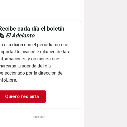
Recibe cada día el boletín
🗞️
El Adelanto
Tu cita diaria con el periodismo que
importa. Un avance exclusivo de las
informaciones y opiniones que
marcarán la agenda del día,
seleccionado por la dirección de
infoLibre.
Quiero recibirla
Publicidad