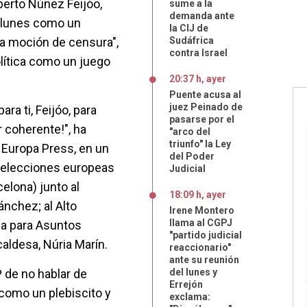
lberto Núñez Feijóo,
sume a la
demanda ante
l lunes como un
la CIJ de
na moción de censura",
Sudáfrica
contra Israel
olítica como un juego
20:37 h, ayer
Puente acusa al
juez Peinado de
ra ti, Feijóo, para
pasarse por el
 coherente!", ha
"arco del
triunfo" la Ley
a Europa Press, en un
del Poder
 elecciones europeas
Judicial
celona) junto al
18:09 h, ayer
ánchez; al Alto
Irene Montero
llama al CGPJ
ea para Asuntos
"partido judicial
lcaldesa, Núria Marín.
reaccionario"
ante su reunión
 de no hablar de
del lunes y
Errejón
 como un plebiscito y
exclama: