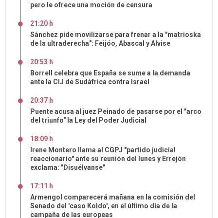
pero le ofrece una moción de censura
21:20 h
Sánchez pide movilizarse para frenar a la "matrioska
de la ultraderecha": Feijóo, Abascal y Alvise
20:53 h
Borrell celebra que España se sume a la demanda
ante la CIJ de Sudáfrica contra Israel
20:37 h
Puente acusa al juez Peinado de pasarse por el "arco
del triunfo" la Ley del Poder Judicial
18:09 h
Irene Montero llama al CGPJ "partido judicial
reaccionario" ante su reunión del lunes y Errejón
exclama: "Disuélvanse"
17:11 h
Armengol comparecerá mañana en la comisión del
Senado del 'caso Koldo', en el último día de la
campaña de las europeas