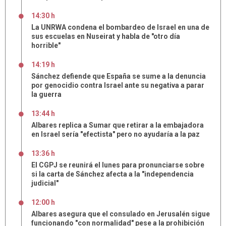
14:30 h
La UNRWA condena el bombardeo de Israel en una de
sus escuelas en Nuseirat y habla de "otro día
horrible"
14:19 h
Sánchez defiende que España se sume a la denuncia
por genocidio contra Israel ante su negativa a parar
la guerra
13:44 h
Albares replica a Sumar que retirar a la embajadora
en Israel sería "efectista" pero no ayudaría a la paz
13:36 h
El CGPJ se reunirá el lunes para pronunciarse sobre
si la carta de Sánchez afecta a la "independencia
judicial"
12:00 h
Albares asegura que el consulado en Jerusalén sigue
funcionando "con normalidad" pese a la prohibición