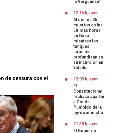
la Vergüenza'
12:15 h, ayer
Al menos 35
muertos en las
últimas horas
en Gaza
mientras los
tanques
israelíes
profundizan en
su incursión en
Yabalia
ón de censura con el
12:05 h, ayer
El
Constitucional
rechaza apartar
a Conde
Pumpido de la
ley de amnistía
11:30 h, ayer
El Gobierno