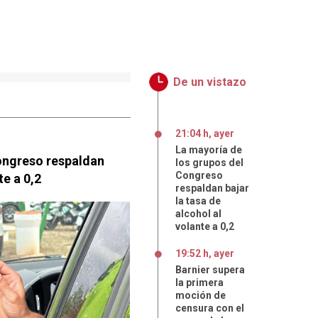
De un vistazo
21:04 h, ayer
La mayoría de
ongreso respaldan
los grupos del
Congreso
te a 0,2
respaldan bajar
la tasa de
alcohol al
volante a 0,2
19:52 h, ayer
Barnier supera
la primera
moción de
censura con el