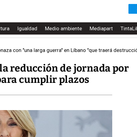
ltura
Igualdad
Medio ambiente
Mediapart
TintaLi
za con "una larga guerra" en Líbano "que traerá destrucción
la reducción de jornada por
para cumplir plazos