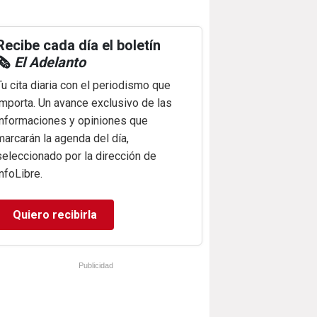
Recibe cada día el boletín
🗞️
El Adelanto
Tu cita diaria con el periodismo que
importa. Un avance exclusivo de las
informaciones y opiniones que
marcarán la agenda del día,
seleccionado por la dirección de
infoLibre.
Quiero recibirla
Publicidad