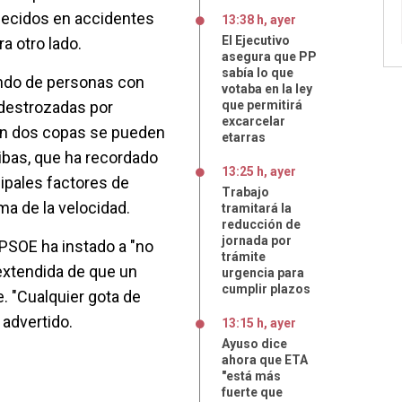
allecidos en accidentes
13:38 h, ayer
El Ejecutivo
ra otro lado.
asegura que PP
sabía lo que
ando de personas con
votaba en la ley
 destrozadas por
que permitirá
excarcelar
on dos copas se pueden
etarras
ribas, que ha recordado
13:25 h, ayer
cipales factores de
Trabajo
ma de la velocidad.
tramitará la
reducción de
jornada por
 PSOE ha instado a "no
trámite
 extendida de que un
urgencia para
cumplir plazos
 "Cualquier gota de
 advertido.
13:15 h, ayer
Ayuso dice
ahora que ETA
"está más
fuerte que