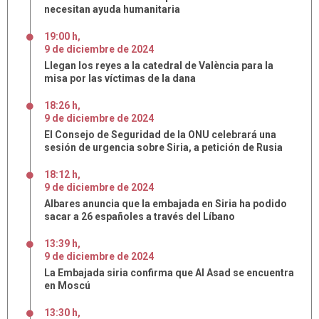
necesitan ayuda humanitaria
19:00 h
,
9
de
diciembre
de
2024
Llegan los reyes a la catedral de València para la
misa por las víctimas de la dana
18:26 h
,
9
de
diciembre
de
2024
El Consejo de Seguridad de la ONU celebrará una
sesión de urgencia sobre Siria, a petición de Rusia
18:12 h
,
9
de
diciembre
de
2024
Albares anuncia que la embajada en Siria ha podido
sacar a 26 españoles a través del Líbano
13:39 h
,
9
de
diciembre
de
2024
La Embajada siria confirma que Al Asad se encuentra
en Moscú
13:30 h
,