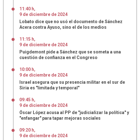
11:40 h
,
9
de
diciembre
de
2024
Lobato dice que no usó el documento de Sánchez
Acera contra Ayuso, sino el de los medios
11:15 h
,
9
de
diciembre
de
2024
Puigdemont pide a Sánchez que se someta a una
cuestión de confianza en el Congreso
10:00 h
,
9
de
diciembre
de
2024
Israel asegura que su presencia militar en el sur de
Siria es "limitada y temporal"
09:45 h
,
9
de
diciembre
de
2024
Óscar López acusa al PP de "judicializar la política" y
"enfangar" para tapar mejoras sociales
09:20 h
,
9
de
diciembre
de
2024